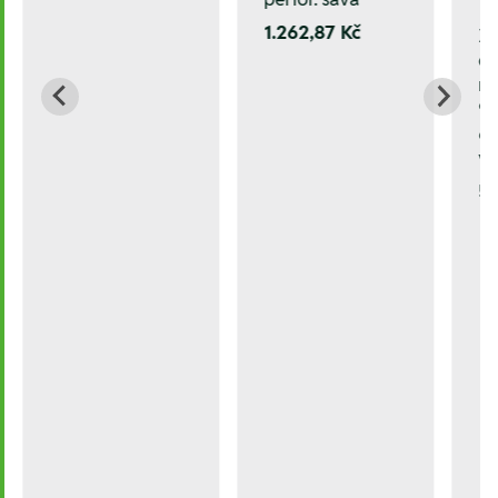
1.262,87 Kč
Za
od
ná
90
6
v 
5.