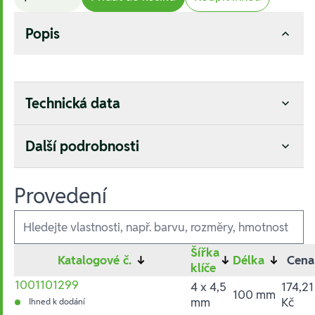
Popis
Technická data
Další podrobnosti
Provedení
Ausführungen
Šířka
Katalogové č.
↓
↓
Délka
↓
Cena
klíče
1001101299
4 x 4,5
174,21
100 mm
mm
Kč
Ihned k dodání