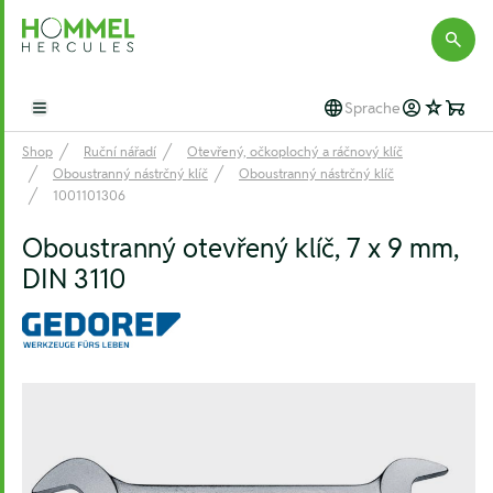
Hommel Hercules
Sprache
Open main menu
Shop
Ruční nářadí
Otevřený, očkoplochý a ráčnový klíč
Oboustranný nástrčný klíč
Oboustranný nástrčný klíč
1001101306
Oboustranný otevřený klíč, 7 x 9 mm,
DIN 3110