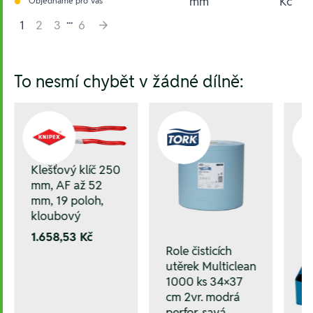
mm
Kč
Objednáme pro Vás
...
1
2
3
6
Hesla:
To nesmí chybět v žádné dílně:
Klešťový klíč 250
mm, AF až 52
mm, 19 poloh,
kloubový
1.658,53 Kč
Role čisticích
utěrek Multiclean
1000 ks 34×37
cm 2vr. modrá
perfor. savá