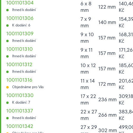
1001101304
6 x 8
140,4
122 mm
mm
Kč
Ihned k dodání
1001101306
7 x 9
154,3
140 mm
mm
Kč
K dodání: 6
1001101309
9 x 10
168,31
157 mm
mm
Kč
Ihned k dodání
1001101310
9 x 11
171,26
157 mm
mm
Kč
Ihned k dodání
1001101312
10 x 12
185,6
157 mm
mm
Kč
Ihned k dodání
1001101316
11 x 14
201,6
172 mm
mm
Kč
Objednáme pro Vás
1001101330
17 x 22
309,1
236 mm
mm
Kč
K dodání: 7
1001101337
22 x 27
383,8
266 mm
mm
Kč
Ihned k dodání
1001101342
27 x 29
499,0
302 mm