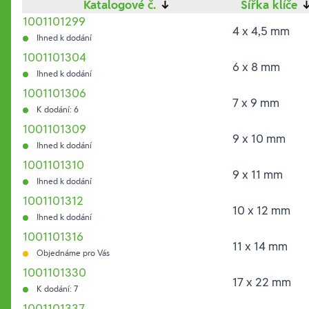
Katalogové č.
↓
Šířka klíče
1001101299
4 x 4,5 mm
Ihned k dodání
1001101304
6 x 8 mm
Ihned k dodání
1001101306
7 x 9 mm
K dodání: 6
1001101309
9 x 10 mm
Ihned k dodání
1001101310
9 x 11 mm
Ihned k dodání
1001101312
10 x 12 mm
Ihned k dodání
1001101316
11 x 14 mm
Objednáme pro Vás
1001101330
17 x 22 mm
K dodání: 7
1001101337