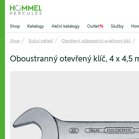
Hommel Hercules
Shop
Katalogy
Akční katalogy
Outlet
%
Služby
Hom
Shop
Ruční nářadí
Otevřený, očkoplochý a ráčnový klíč
Oboustranný otevřený klíč, 4 x 4,5