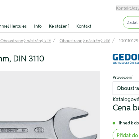
Kontakt
Jaz
Input (
mel Hercules
Info
Ke stažení
Kontakt
Oboustranný nástrčný klíč
Oboustranný nástrčný klíč
100110129
 mm, DIN 3110
Provedení
Katalogové
Cena b
Ihned k d
Přidat do