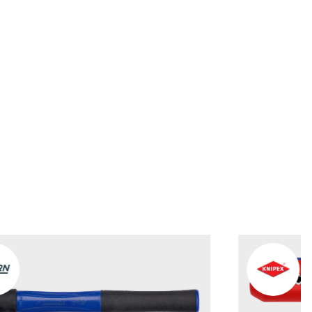
fügen
fügen