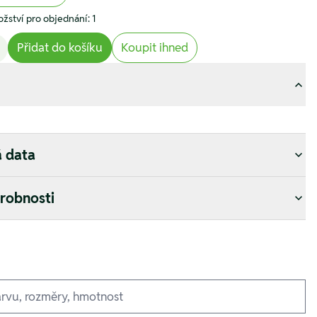
žství pro objednání: 1
Přidat do košíku
Koupit ihned
á data
drobnosti