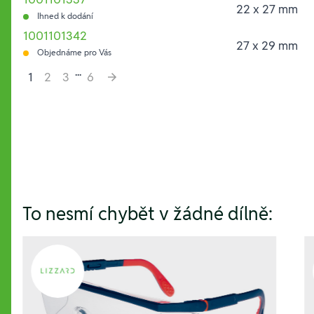
22 x 27 mm
Ihned k dodání
1001101342
27 x 29 mm
Objednáme pro Vás
...
1
2
3
6
Hesla:
To nesmí chybět v žádné dílně: