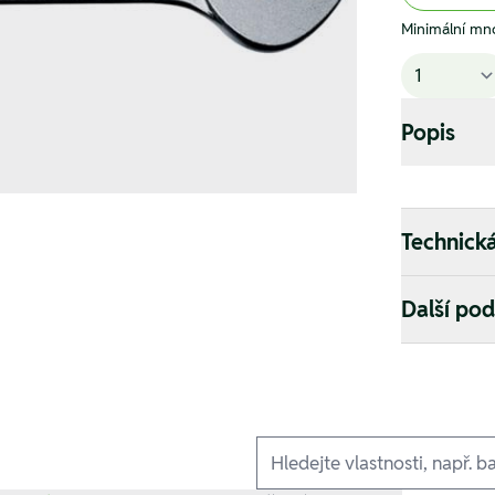
Minimální mno
Popis
Technick
Další po
Ausführungen