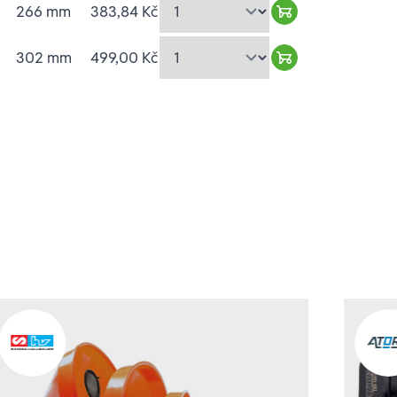
266 mm
383,84 Kč
Warenkorb hinzu
302 mm
499,00 Kč
Warenkorb hinzu