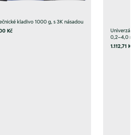
čnické kladivo 1000 g, s 3K násadou
Univerzální
00 Kč
0,2–4,0 m
1.112,71 Kč