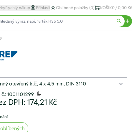
yky
Rychlý nákup
Přihlásit
Oblíbené položky
(0)
KOŠÍK
0 / 0,00 Kč
text)
Searc
9
 č.: 1001101299
ez DPH:
174,21 Kč
odání
 oblíbených