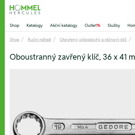
Hommel Hercules
Shop
Katalogy
Akční katalogy
Outlet
%
Služby
Hom
Shop
Ruční nářadí
Otevřený, očkoplochý a ráčnový klíč
Oboustranný zavřený klíč, 36 x 41 