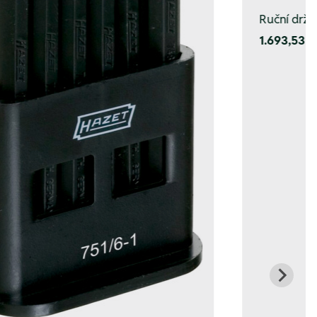
Ruční držák
1.693,53 K