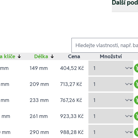
Další po
Ausführungen
a klíče
↓
Délka
↓
Cena
Množství
3 mm
149 mm
404,52 Kč
2 mm
209 mm
713,27 Kč
4 mm
233 mm
767,26 Kč
6 mm
261 mm
923,33 Kč
0 mm
290 mm
988,28 Kč