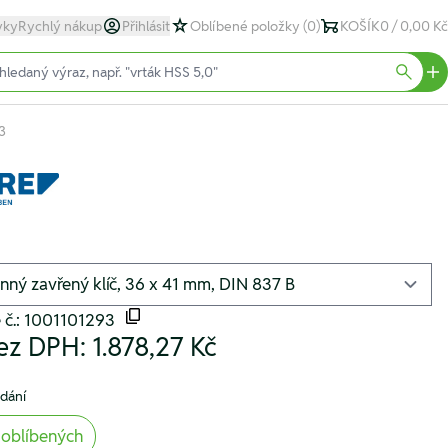
yky
Rychlý nákup
Přihlásit
Oblíbené položky
(0)
KOŠÍK
0 / 0,00 Kč
text)
Searc
3
 č.: 1001101293
ez DPH:
1.878,27 Kč
odání
 oblíbených