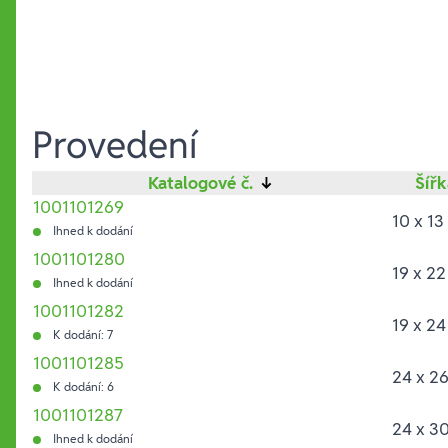
Provedení
Katalogové č.
↓
Šířk
1001101269
10 x 1
Ihned k dodání
1001101280
19 x 2
Ihned k dodání
1001101282
19 x 2
K dodání: 7
1001101285
24 x 2
K dodání: 6
1001101287
24 x 3
Ihned k dodání