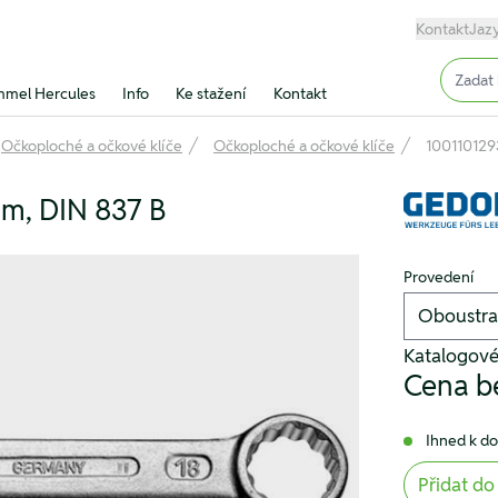
Kontakt
Jaz
Input (
mel Hercules
Info
Ke stažení
Kontakt
Očkoploché a očkové klíče
Očkoploché a očkové klíče
100110129
mm, DIN 837 B
Provedení
Katalogové
Cena b
Ihned k d
Přidat do