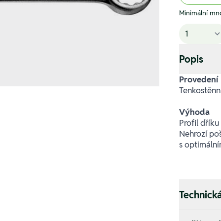
Minimální mno
Popis
Provedení
Tenkostěnn
Výhoda
Profil dřík
Nehrozí poš
s optimáln
Technick