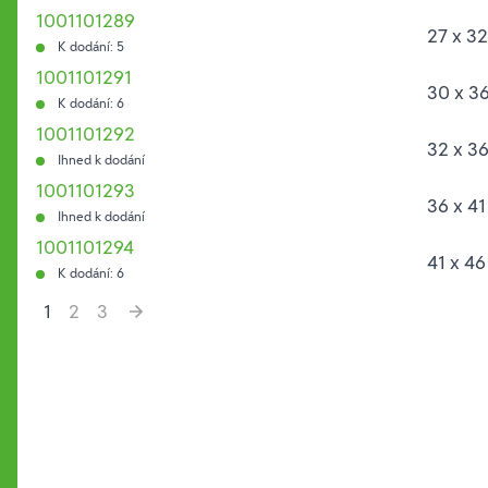
1001101289
27 x 3
K dodání: 5
1001101291
30 x 3
K dodání: 6
1001101292
32 x 3
Ihned k dodání
1001101293
36 x 4
Ihned k dodání
1001101294
41 x 4
K dodání: 6
1
2
3
Hesla: