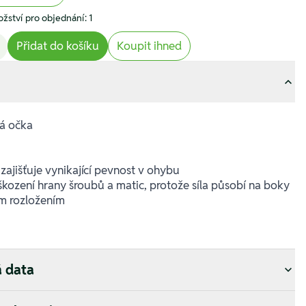
žství pro objednání: 1
Přidat do košíku
Koupit ihned
á očka
u zajišťuje vynikající pevnost v ohybu
kození hrany šroubů a matic, protože síla působí na boky
ím rozložením
á data