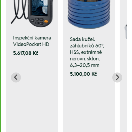
Inspekční kamera
Sada kužel.
VideoPocket HD
záhlubníků 60°,
Sa
HSS, extrémně
5.617,08 Kč
ST
nerovn. sklon,
HS
6,3–20,5 mm
13
5.100,00 Kč
ka
7.