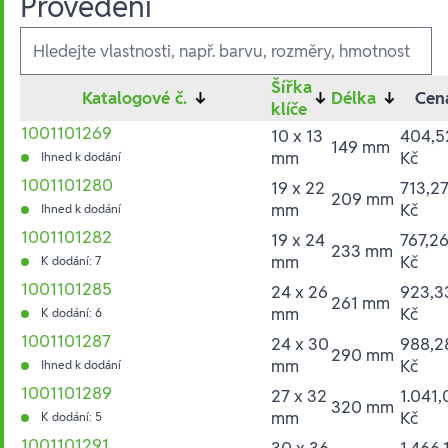
Provedení
Ausführungen
Šířka
Katalogové č.
↓
↓
Délka
↓
Cen
klíče
1001101269
10 x 13
404,5
149 mm
mm
Kč
Ihned k dodání
1001101280
19 x 22
713,2
209 mm
mm
Kč
Ihned k dodání
1001101282
19 x 24
767,2
233 mm
mm
Kč
K dodání: 7
1001101285
24 x 26
923,3
261 mm
mm
Kč
K dodání: 6
1001101287
24 x 30
988,2
290 mm
mm
Kč
Ihned k dodání
1001101289
27 x 32
1.041,
320 mm
mm
Kč
K dodání: 5
1001101291
30 x 36
1.466,