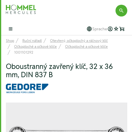
Hommel Hercules
Sprache
Open main menu
Shop
Ruční nářadí
Otevřený, očkoplochý a ráčnový klíč
Očkoploché a očkové klíče
Očkoploché a očkové klíče
1001101292
Oboustranný zavřený klíč, 32 x 36
mm, DIN 837 B