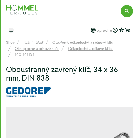
Hommel Hercules
Sprache
Open main menu
Shop
Ruční nářadí
Otevřený, očkoplochý a ráčnový klíč
Očkoploché a očkové klíče
Očkoploché a očkové klíče
1001101134
Oboustranný zavřený klíč, 34 x 36
mm, DIN 838