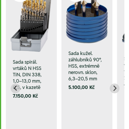
Sada kužel.
Sa
záhlubníků 90°,
Sada spirál.
vr
HSS, extrémně
vrtáků N HSS
tv
nerovn. sklon,
TiN, DIN 338,
2,
6,3–20,5 mm
1,0–13,0 mm,
7.
5.100,00 Kč
0,5, v kazetě
7.150,00 Kč