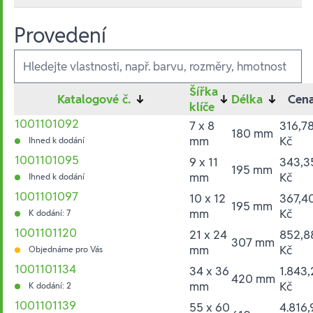
Provedení
Ausführungen
Šířka
Katalogové č.
↓
↓
Délka
↓
Cen
klíče
1001101092
7 x 8
316,7
180 mm
mm
Kč
Ihned k dodání
1001101095
9 x 11
343,3
195 mm
mm
Kč
Ihned k dodání
1001101097
10 x 12
367,4
195 mm
mm
Kč
K dodání: 7
1001101120
21 x 24
852,8
307 mm
mm
Kč
Objednáme pro Vás
1001101134
34 x 36
1.843,
420 mm
mm
Kč
K dodání: 2
1001101139
55 x 60
4.816,