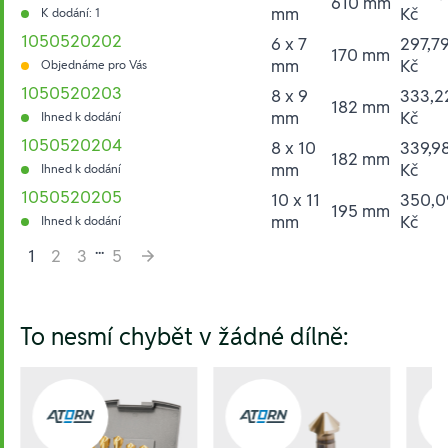
610 mm
mm
Kč
K dodání: 1
1050520202
6 x 7
297,7
170 mm
mm
Kč
Objednáme pro Vás
1050520203
8 x 9
333,2
182 mm
mm
Kč
Ihned k dodání
1050520204
8 x 10
339,9
182 mm
mm
Kč
Ihned k dodání
1050520205
10 x 11
350,0
195 mm
mm
Kč
Ihned k dodání
...
1
2
3
5
Hesla:
To nesmí chybět v žádné dílně: