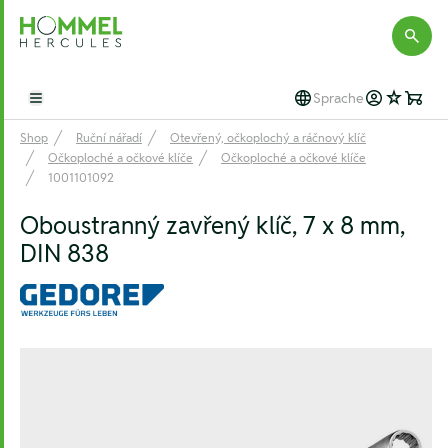
Hommel Hercules
Sprache
Open main menu
Shop
Ruční nářadí
Otevřený, očkoplochý a ráčnový klíč
Očkoploché a očkové klíče
Očkoploché a očkové klíče
1001101092
Oboustranný zavřený klíč, 7 x 8 mm,
DIN 838