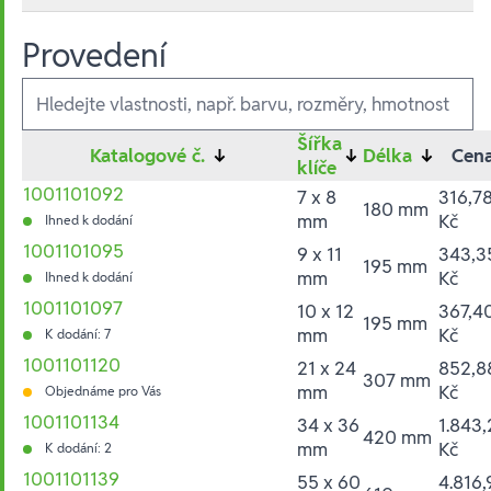
Provedení
Ausführungen
Šířka
Katalogové č.
↓
↓
Délka
↓
Cen
klíče
1001101092
7 x 8
316,7
180 mm
mm
Kč
Ihned k dodání
1001101095
9 x 11
343,3
195 mm
mm
Kč
Ihned k dodání
1001101097
10 x 12
367,4
195 mm
mm
Kč
K dodání: 7
1001101120
21 x 24
852,8
307 mm
mm
Kč
Objednáme pro Vás
1001101134
34 x 36
1.843,
420 mm
mm
Kč
K dodání: 2
1001101139
55 x 60
4.816,