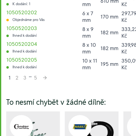
610 mm
mm
Kč
K dodání: 1
1050520202
6 x 7
297,7
170 mm
mm
Kč
Objednáme pro Vás
1050520203
8 x 9
333,2
182 mm
mm
Kč
Ihned k dodání
1050520204
8 x 10
339,9
182 mm
mm
Kč
Ihned k dodání
1050520205
10 x 11
350,0
195 mm
mm
Kč
Ihned k dodání
...
1
2
3
5
Hesla:
To nesmí chybět v žádné dílně: