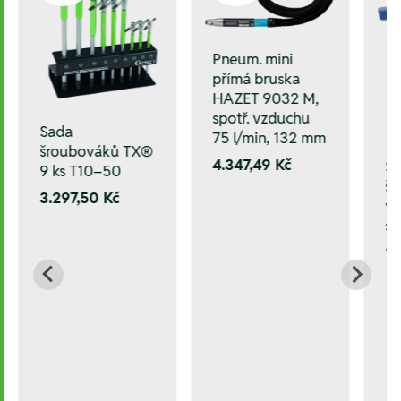
Pneum. mini
přímá bruska
HAZET 9032 M,
spotř. vzduchu
Sada
75 l/min, 132 mm
šroubováků TX®
4.347,49 Kč
S
9 ks T10–50
š
3.297,50 Kč
v 
st
1.