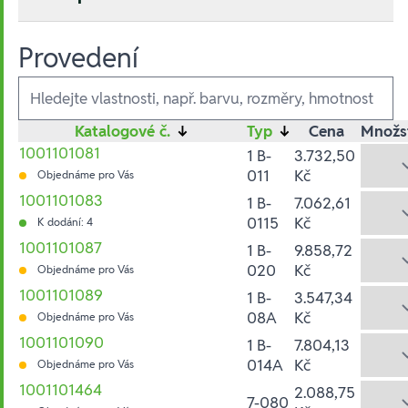
Provedení
Ausführungen
Katalogové č.
↓
Typ
↓
Cena
Množs
1001101081
1 B-
3.732,50
011
Kč
Objednáme pro Vás
1001101083
1 B-
7.062,61
0115
Kč
K dodání: 4
1001101087
1 B-
9.858,72
020
Kč
Objednáme pro Vás
1001101089
1 B-
3.547,34
08A
Kč
Objednáme pro Vás
1001101090
1 B-
7.804,13
014A
Kč
Objednáme pro Vás
1001101464
2.088,75
7-080