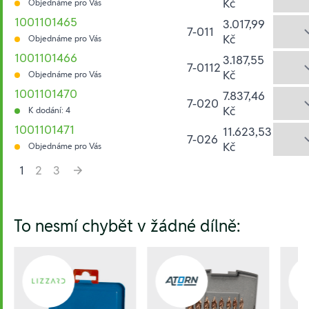
Kč
Objednáme pro Vás
1001101465
3.017,99
7-011
Kč
Objednáme pro Vás
1001101466
3.187,55
7-0112
Kč
Objednáme pro Vás
1001101470
7.837,46
7-020
Kč
K dodání: 4
1001101471
11.623,53
7-026
Kč
Objednáme pro Vás
1
2
3
Hesla:
To nesmí chybět v žádné dílně: