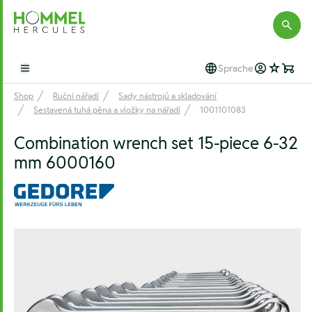
Hommel Hercules
Sprache
Open main menu
Shop
Ruční nářadí
Sady nástrojů a skladování
Sestavená tuhá pěna a vložky na nářadí
1001101083
Combination wrench set 15-piece 6-32
mm 6000160