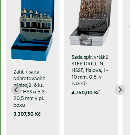
Zá
ka
D
jm
M
2.
Sada spir. vrtáků
STEP DRILL, N,
HSSE, fialová, 1–
Zahl. + sada
10 mm, 0,5, v
odhrotovacích
kazetě
nástrojů, 6 ks,
90° HSS ø 6,3–
4.750,00 Kč
20,5 mm v pl.
boxu
3.307,50 Kč