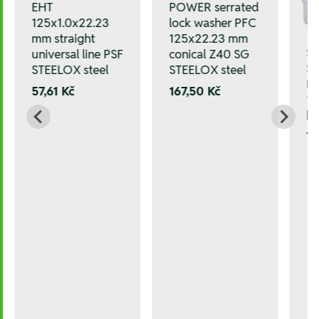
EHT
POWER serrated
125x1.0x22.23
lock washer PFC
mm straight
125x22.23 mm
Sa
universal line PSF
conical Z40 SG
ST
STEELOX steel
STEELOX steel
HS
57,61 Kč
167,50 Kč
13
ka
7.