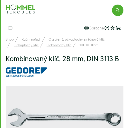
Hommel Hercules
Sprache
Open main menu
Shop
Ruční nářadí
Otevřený, očkoplochý a ráčnový klíč
Očkoplochý klíč
Očkoplochý klíč
1001101025
Kombinovaný klíč, 28 mm, DIN 3113 B