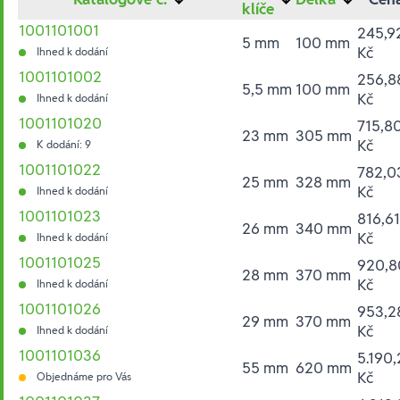
klíče
1001101001
245,9
5 mm
100 mm
Kč
Ihned k dodání
1001101002
256,8
5,5 mm
100 mm
Kč
Ihned k dodání
1001101020
715,8
23 mm
305 mm
Kč
K dodání: 9
1001101022
782,0
25 mm
328 mm
Kč
Ihned k dodání
1001101023
816,61
26 mm
340 mm
Kč
Ihned k dodání
1001101025
920,8
28 mm
370 mm
Kč
Ihned k dodání
1001101026
953,2
29 mm
370 mm
Kč
Ihned k dodání
1001101036
5.190,
55 mm
620 mm
Kč
Objednáme pro Vás