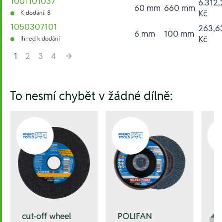
1001101037
6.312,
60 mm
660 mm
Kč
K dodání: 8
1050307101
263,6
6 mm
100 mm
Kč
Ihned k dodání
1
2
3
4
Hesla:
To nesmí chybět v žádné dílně:
cut-off wheel
POLIFAN