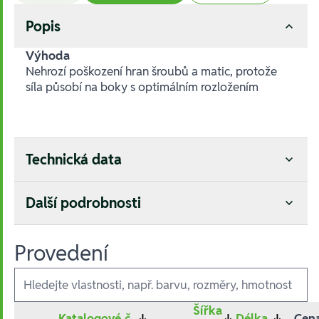
Popis
Výhoda
Nehrozí poškození hran šroubů a matic, protože
síla působí na boky s optimálním rozložením
Technická data
Další podrobnosti
Provedení
Ausführungen
Šířka
Katalogové č.
↓
↓
Délka
↓
Cen