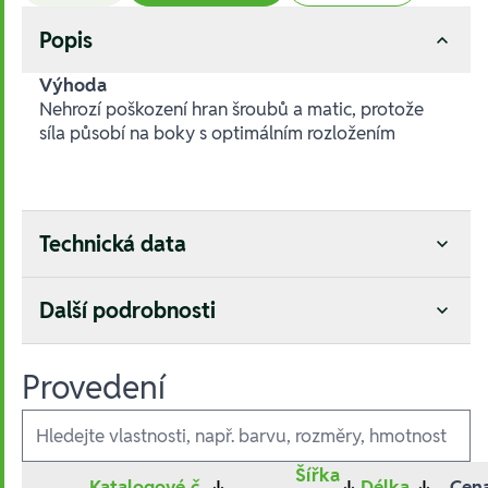
Popis
Výhoda
Nehrozí poškození hran šroubů a matic, protože
síla působí na boky s optimálním rozložením
Technická data
Další podrobnosti
Provedení
Ausführungen
Šířka
Katalogové č.
↓
↓
Délka
↓
Cen