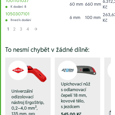
1001101037
6.312,
60 mm
660 mm
Kč
K dodání: 8
1050307101
263,6
6 mm
100 mm
Kč
Ihned k dodání
1
2
3
4
Hesla:
To nesmí chybět v žádné dílně:
Upichovací nůž
s odlamovací
Univerzální
čepelí 18 mm,
odizolovací
kovové tělo,
nástroj ErgoStrip,
s jezdcem
0,2–4,0 mm²,
135 mm, pro
545,00 Kč