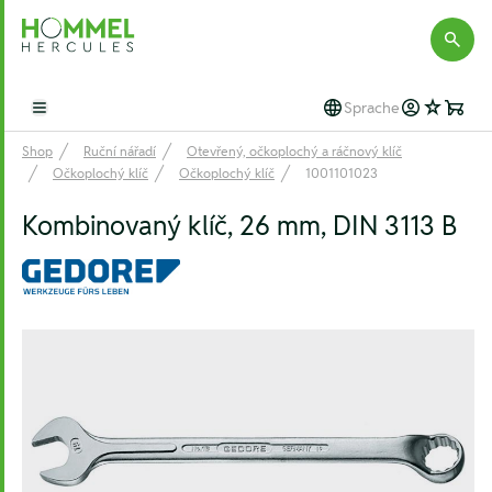
Hommel Hercules
Sprache
Open main menu
Shop
Ruční nářadí
Otevřený, očkoplochý a ráčnový klíč
Očkoplochý klíč
Očkoplochý klíč
1001101023
Kombinovaný klíč, 26 mm, DIN 3113 B