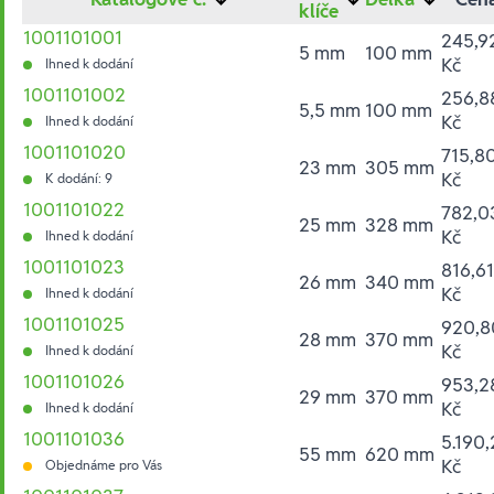
klíče
1001101001
245,9
5 mm
100 mm
Kč
Ihned k dodání
1001101002
256,8
5,5 mm
100 mm
Kč
Ihned k dodání
1001101020
715,8
23 mm
305 mm
Kč
K dodání: 9
1001101022
782,0
25 mm
328 mm
Kč
Ihned k dodání
1001101023
816,61
26 mm
340 mm
Kč
Ihned k dodání
1001101025
920,8
28 mm
370 mm
Kč
Ihned k dodání
1001101026
953,2
29 mm
370 mm
Kč
Ihned k dodání
1001101036
5.190,
55 mm
620 mm
Kč
Objednáme pro Vás