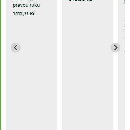
pravou ruku
1.112,71 Kč
S
S
V
C
0
10