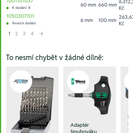
1001101037
6.312,
60 mm
660 mm
Kč
K dodání: 8
1050307101
263,6
6 mm
100 mm
Kč
Ihned k dodání
1
2
3
4
Hesla:
To nesmí chybět v žádné dílně:
Sa
po
A1
Adaptér
sv
šroubováku