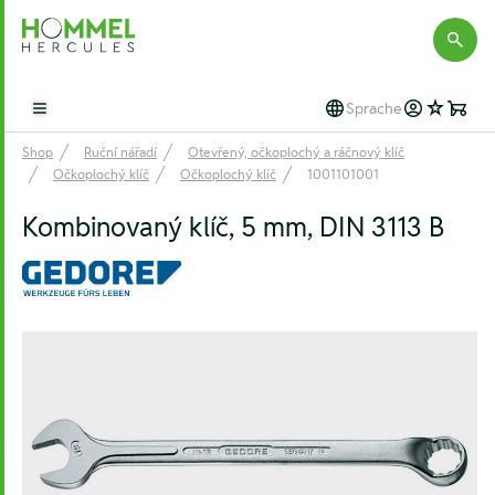
Hommel Hercules
Sprache
Open main menu
Shop
Ruční nářadí
Otevřený, očkoplochý a ráčnový klíč
Očkoplochý klíč
Očkoplochý klíč
1001101001
Kombinovaný klíč, 5 mm, DIN 3113 B