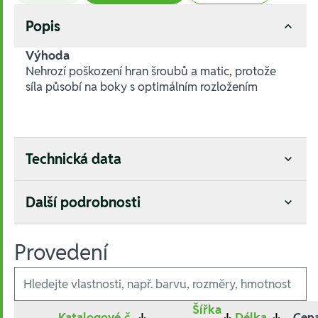
Popis
Výhoda
Nehrozí poškození hran šroubů a matic, protože
síla působí na boky s optimálním rozložením
Technická data
Další podrobnosti
Provedení
Ausführungen
Šířka
Katalogové č.
↓
↓
Délka
↓
Cen