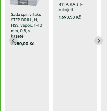
411 A RA s T-
2
rukojetí
Sada spir. vrtáků
1.693,53 Kč
STEP DRILL, N,
HSS, vapor., 1–10
mm, 0,5, v
kazetě
2.950,00 Kč