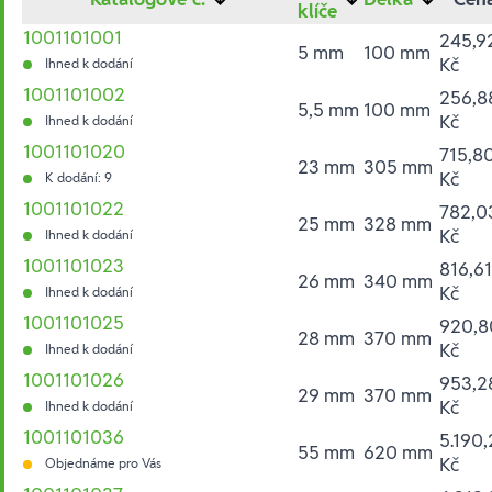
klíče
1001101001
245,9
5 mm
100 mm
Kč
Ihned k dodání
1001101002
256,8
5,5 mm
100 mm
Kč
Ihned k dodání
1001101020
715,8
23 mm
305 mm
Kč
K dodání: 9
1001101022
782,0
25 mm
328 mm
Kč
Ihned k dodání
1001101023
816,61
26 mm
340 mm
Kč
Ihned k dodání
1001101025
920,8
28 mm
370 mm
Kč
Ihned k dodání
1001101026
953,2
29 mm
370 mm
Kč
Ihned k dodání
1001101036
5.190,
55 mm
620 mm
Kč
Objednáme pro Vás