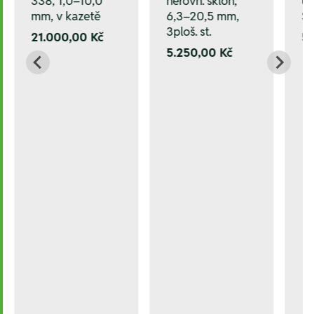
338, 1,0–10,0
un
nerovn. sklon,
mm, v kazetě
ST
6,3–20,5 mm,
3ploš. st.
21.000,00 Kč
57
5.250,00 Kč