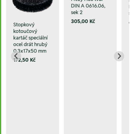
Fr
DIN A 0616.06,
DI
sek 2
se
305,00 Kč
6
Stopkový
kotoučový
kartáč speciální
ocel drát hrubý
0.3x17x50 mm
172,50 Kč