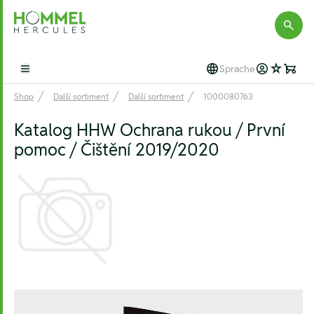
Hommel Hercules
Sprache
Open main menu
Shop
Další sortiment
Další sortiment
1000080763
Katalog HHW Ochrana rukou / První
pomoc / Čištění 2019/2020