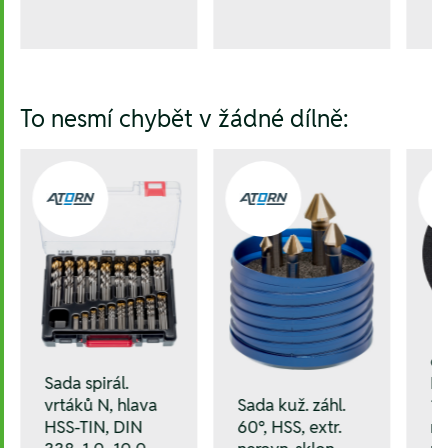
To nesmí chybět v žádné dílně:
cu
Sada spirál.
E
vrtáků N, hlava
12
Sada kuž. záhl.
HSS-TIN, DIN
mm
60°, HSS, extr.