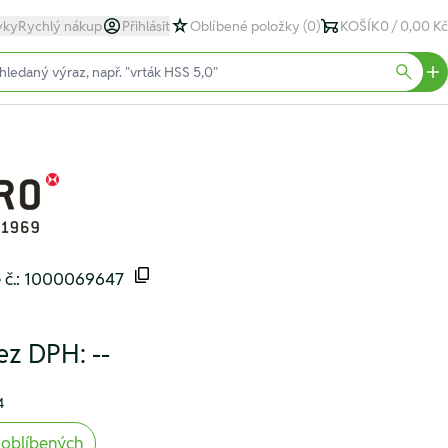
yky
Rychlý nákup
Přihlásit
Oblíbené položky
(0)
KOŠÍK
0 / 0,00 Kč
text)
Searc
é č.: 1000069647
ez DPH:
--
4
 oblíbených