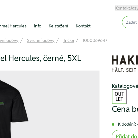
Kontakt
Jaz
Input (
mel Hercules
Info
Ke stažení
Kontakt
vní oděvy
Svrchní oděvy
Trička
1000069647
el Hercules, černé, 5XL
Katalogov
Cena b
K dodání: 
Přidat do