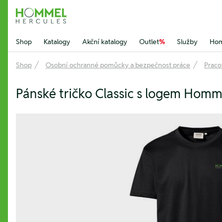
Hommel Hercules
Shop
Katalogy
Akční katalogy
Outlet
%
Služby
Hom
Shop
Osobní ochranné pomůcky a bezpečnost práce
Praco
Pánské tričko Classic s logem Homm