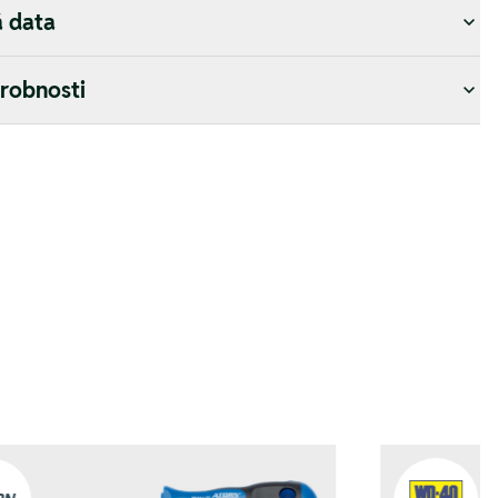
á data
drobnosti