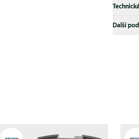
Technick
Další po