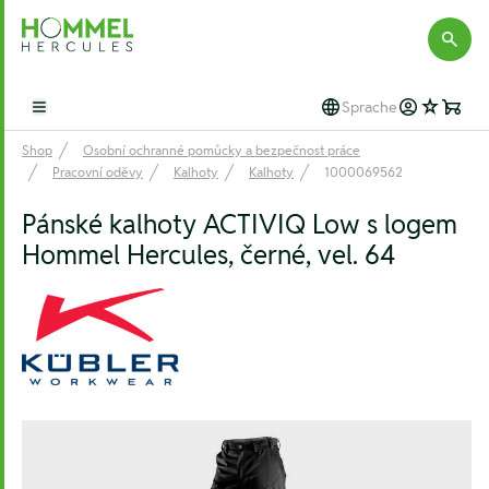
Hommel Hercules
Sprache
Open main menu
Shop
Osobní ochranné pomůcky a bezpečnost práce
Pracovní oděvy
Kalhoty
Kalhoty
1000069562
Pánské kalhoty ACTIVIQ Low s logem
Hommel Hercules, černé, vel. 64