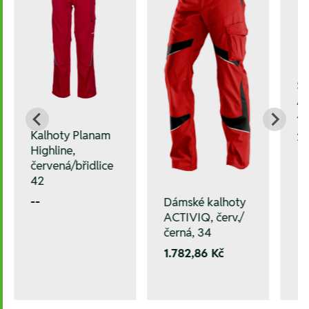
St
AC
4
Kalhoty Planam
2.
Highline,
červená/břidlice
42
--
Dámské kalhoty
ACTIVIQ, červ./
černá, 34
1.782,86 Kč