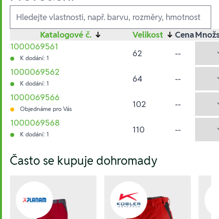
Ausführungen
Katalogové č.
↓
Velikost
↓
Cena
Množs
1000069561
62
--
K dodání: 1
1000069562
64
--
K dodání: 1
1000069566
102
--
Objednáme pro Vás
1000069568
110
--
K dodání: 1
Hesla:
Často se kupuje dohromady