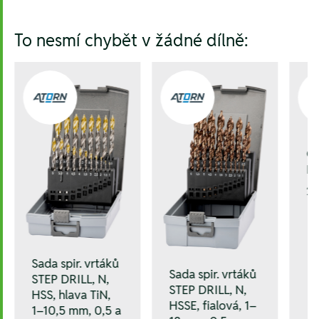
To nesmí chybět v žádné dílně:
Oc
MA
2
Sada spir. vrtáků
Sada spir. vrtáků
STEP DRILL, N,
STEP DRILL, N,
HSS, hlava TiN,
HSSE, fialová, 1–
1–10,5 mm, 0,5 a