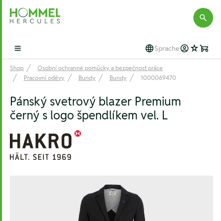
Hommel Hercules
Sprache
Open main menu
Shop
Osobní ochranné pomůcky a bezpečnost práce
Pracovní oděvy
Bundy
Bundy
1000069470
Pánský svetrový blazer Premium
černý s logo špendlíkem vel. L