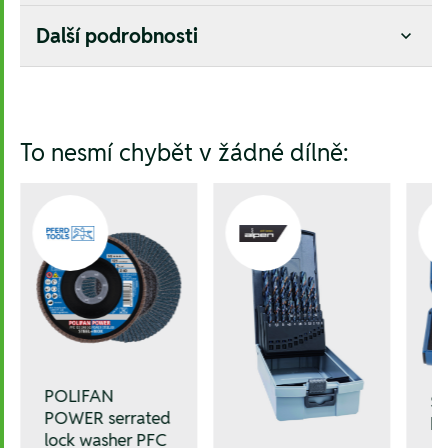
Další podrobnosti
Hesla:
To nesmí chybět v žádné dílně:
POLIFAN
Sa
POWER serrated
ko
lock washer PFC