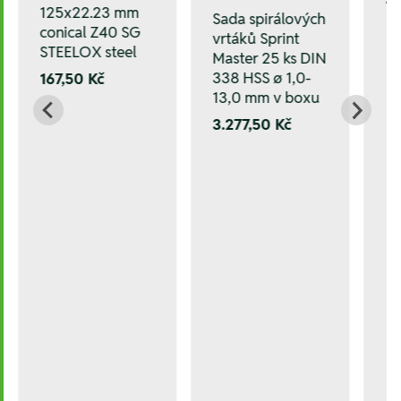
1.
125x22.23 mm
Sada spirálových
conical Z40 SG
vrtáků Sprint
STEELOX steel
Master 25 ks DIN
338 HSS ø 1,0-
167,50 Kč
13,0 mm v boxu
3.277,50 Kč