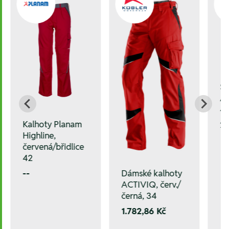
St
AC
4
Kalhoty Planam
2.
Highline,
červená/břidlice
42
--
Dámské kalhoty
ACTIVIQ, červ./
černá, 34
1.782,86 Kč