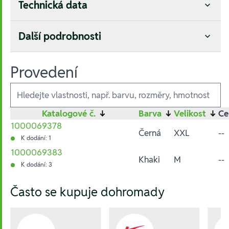
Technická data
Další podrobnosti
Provedení
Ausführungen
Katalogové č.
↓
Barva
↓
Velikost
↓
Ce
1000069378
Černá
XXL
--
K dodání: 1
1000069383
Khaki
M
--
K dodání: 3
Hesla:
Často se kupuje dohromady