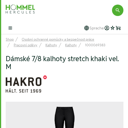
Hommel Hercules
Sprache
Open main menu
Shop
Osobní ochranné pomůcky a bezpečnost práce
Pracovní oděvy
Kalhoty
Kalhoty
1000069383
Dámské 7/8 kalhoty stretch khaki vel.
M