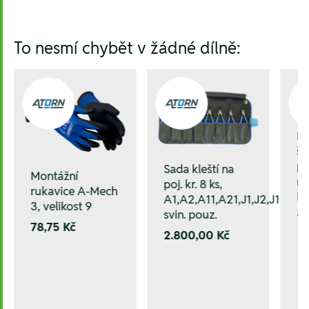
To nesmí chybět v žádné dílně:
M
šr
pe
Sada kleští na
Montážní
na
poj. kr. 8 ks,
rukavice A-Mech
N
A1,A2,A11,A21,J1,J2,J11,J21,
3, velikost 9
svin. pouz.
1.
78,75 Kč
2.800,00 Kč