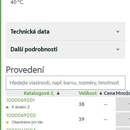
40 °C.
Technická data
Další podrobnosti
Provedení
Ausführungen
Katalogové č.
↓
Velikost
↓
Cena
Množs
1000069201
38
--
K dodání: 2
1000069202
39
--
Objednáme pro Vás