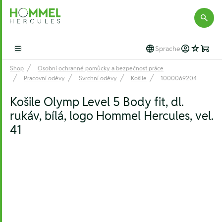
Hommel Hercules
Sprache
Open main menu
Shop
Osobní ochranné pomůcky a bezpečnost práce
Pracovní oděvy
Svrchní oděvy
Košile
1000069204
Košile Olymp Level 5 Body fit, dl.
rukáv, bílá, logo Hommel Hercules, vel.
41