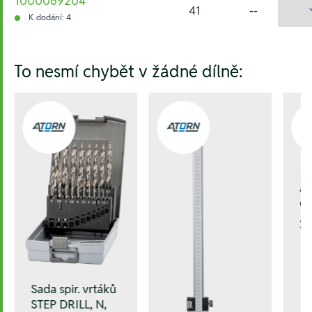
1000069204
41
--
K dodání: 4
Hesla:
To nesmí chybět v žádné dílně:
A-
oc
29
Sada spir. vrtáků
STEP DRILL, N,