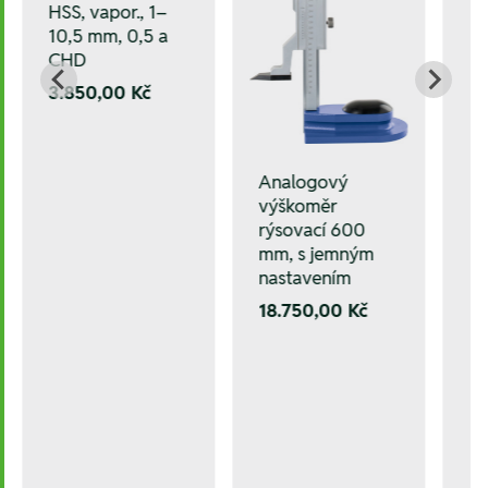
HSS, vapor., 1–
10,5 mm, 0,5 a
CHD
3.850,00 Kč
Analogový
výškoměr
rýsovací 600
mm, s jemným
nastavením
18.750,00 Kč