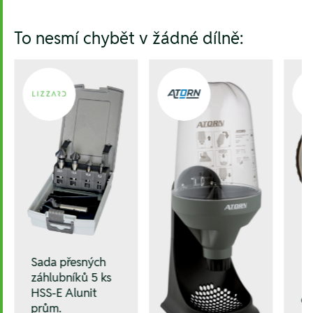
Hesla:
To nesmí chybět v žádné dílně:
Sada přesných
záhlubníků 5 ks
HSS-E Alunit
Čí
prům.