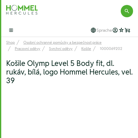
Hommel Hercules
Sprache
Open main menu
Shop
Osobní ochranné pomůcky a bezpečnost práce
Pracovní oděvy
Svrchní oděvy
Košile
1000069202
Košile Olymp Level 5 Body fit, dl.
rukáv, bílá, logo Hommel Hercules, vel.
39