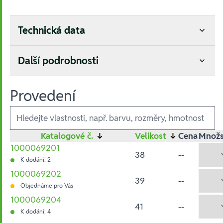
Technická data
Další podrobnosti
Provedení
Ausführungen
Katalogové č.
↓
Velikost
↓
Cena
Množs
1000069201
38
--
K dodání: 2
1000069202
39
--
Objednáme pro Vás
1000069204
41
--
K dodání: 4