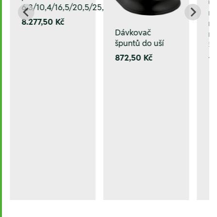
úc
6,3/10,4/16,5/20,5/25,0 mm
mm
8.277,50 Kč
mm
Dávkovač
ná
špuntů do uší
5
872,50 Kč
1.