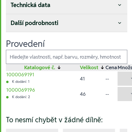
Technická data
Další podrobnosti
Provedení
Ausführungen
Katalogové č.
↓
Velikost
↓
Cena
Množs
1000069191
41
--
K dodání: 1
1000069196
46
--
K dodání: 2
Hesla:
To nesmí chybět v žádné dílně: