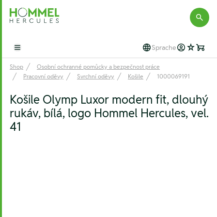
Hommel Hercules
Sprache
Open main menu
Shop
Osobní ochranné pomůcky a bezpečnost práce
Pracovní oděvy
Svrchní oděvy
Košile
1000069191
Košile Olymp Luxor modern fit, dlouhý
rukáv, bílá, logo Hommel Hercules, vel.
41