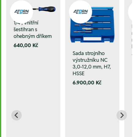
1/4", vnitřní
Kl
šestihran s
mm
ohebným dříkem
mm
640,00 Kč
k
Sada strojního
1.
výstružníku NC
3,0-12,0 mm, H7,
HSSE
6.900,00 Kč