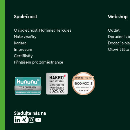
Společnost
Webshop
O společnosti Hommel Hercules
Outlet
Naše značky
Doručení zb
Kariéra
Dodací a pl
Impresum
Otevřít lišt
Certifikáty
Přihlášení pro zaměstnance
Sledujte nás na
LinkedIn
Xing
Instagram
YouTube