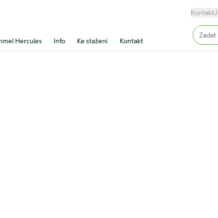
Kontakt
J
Input (
mel Hercules
Info
Ke stažení
Kontakt