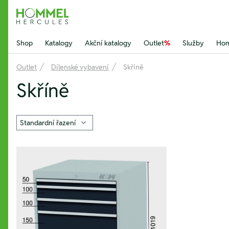
Hommel Hercules
Shop
Katalogy
Akční katalogy
Outlet
%
Služby
Hom
Outlet
Dílenské vybavení
Skříně
Skříně