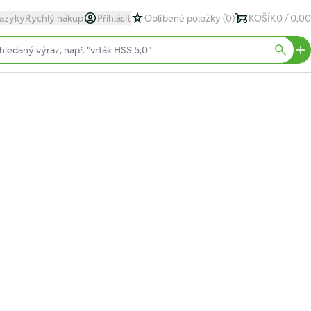
azyky
Rychlý nákup
Přihlásit
Oblíbené položky
(0)
KOŠÍK
0 / 0,00
text)
Searc