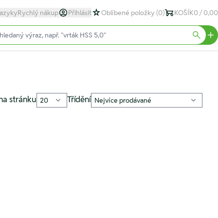
azyky
Rychlý nákup
Přihlásit
Oblíbené položky
(0)
KOŠÍK
0 / 0,00
text)
Searc
na stránku
Třídění