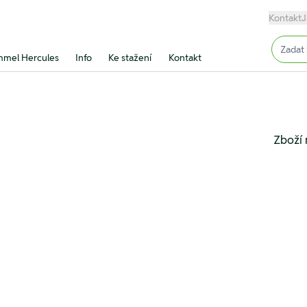
Kontakt
J
Input (
mel Hercules
Info
Ke stažení
Kontakt
Zboží 