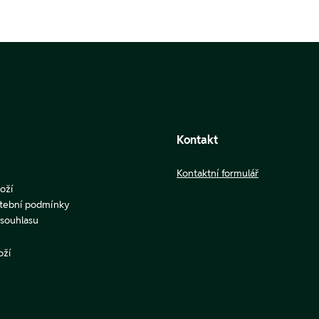
Kontakt
Kontaktní formulář
oží
atební podmínky
u souhlasu
oží