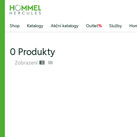
Hommel Hercules
Shop
Katalogy
Akční katalogy
Outlet
%
Služby
Hom
0 Produkty
Zobrazení
Listenansicht
Kachelansicht