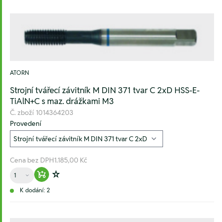
ATORN
Strojní tvářecí závitník M DIN 371 tvar C 2xD HSS-E-
TiAlN+C s maz. drážkami M3
Č. zboží
1014364203
Provedení
Cena bez DPH
1.185,00 Kč
Množství
Warenkorb hinzufügen
Zur Wunschliste hinzufügen
K dodání: 2