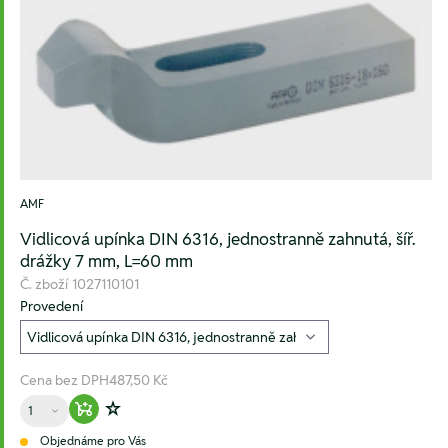
AMF
Vidlicová upínka DIN 6316, jednostranně zahnutá, šíř.
drážky 7 mm, L=60 mm
Č. zboží
1027110101
Provedení
Cena bez DPH
487,50 Kč
Množství
Warenkorb hinzufügen
Zur Wunschliste hinzufügen
Objednáme pro Vás