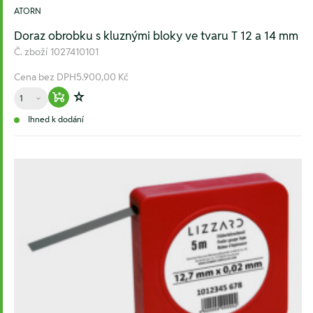
ATORN
Doraz obrobku s kluznými bloky ve tvaru T 12 a 14 mm
Č. zboží
1027410101
Cena bez DPH
5.900,00 Kč
Množství
Warenkorb hinzufügen
Zur Wunschliste hinzufügen
Ihned k dodání