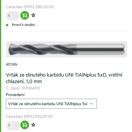
Cena bez DPH
2.380,00 Kč
Množství
Warenkorb hinzufügen
Zur Wunschliste hinzufügen
Ihned k dodání
ATORN
Vrták ze slinutého karbidu UNI TiAlNplus 5xD, vnitřní
chlazení, 1,0 mm
Č. zboží
1011164110
Provedení
Cena bez DPH
2.912,00 Kč
Množství
Warenkorb hinzufügen
Zur Wunschliste hinzufügen