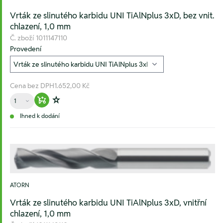
Vrták ze slinutého karbidu UNI TiAlNplus 3xD, bez vnit.
chlazení, 1,0 mm
Č. zboží
1011147110
Provedení
Cena bez DPH
1.652,00 Kč
Množství
Warenkorb hinzufügen
Zur Wunschliste hinzufügen
Ihned k dodání
ATORN
Vrták ze slinutého karbidu UNI TiAlNplus 3xD, vnitřní
chlazení, 1,0 mm