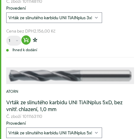
Č. zboží
1011148110
Provedení
Cena bez DPH
2.156,00 Kč
Množství
Warenkorb hinzufügen
Zur Wunschliste hinzufügen
Ihned k dodání
ATORN
Vrták ze slinutého karbidu UNI TiAlNplus 5xD, bez
vnitř. chlazení, 1,0 mm
Č. zboží
1011163110
Provedení