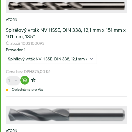
ATORN
Spirálový vrták NV HSSE, DIN 338, 12,1 mm x 151 mm x
101 mm, 135°
Č. zboží
1003100093
Provedení
Cena bez DPH
875,00 Kč
Množství
Warenkorb hinzufügen
Zur Wunschliste hinzufügen
Objednáme pro Vás
ATORN