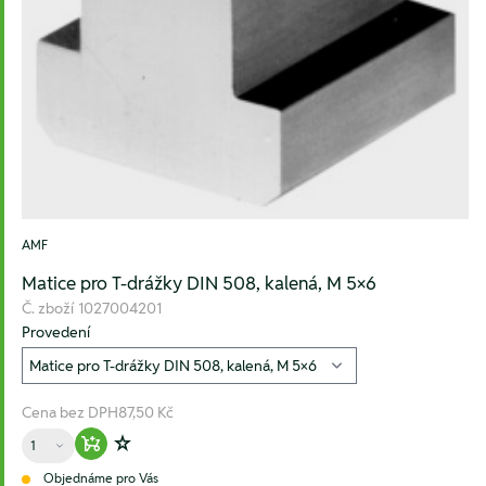
AMF
Matice pro T-drážky DIN 508, kalená, M 5×6
Č. zboží
1027004201
Provedení
Cena bez DPH
87,50 Kč
Množství
Warenkorb hinzufügen
Zur Wunschliste hinzufügen
Objednáme pro Vás