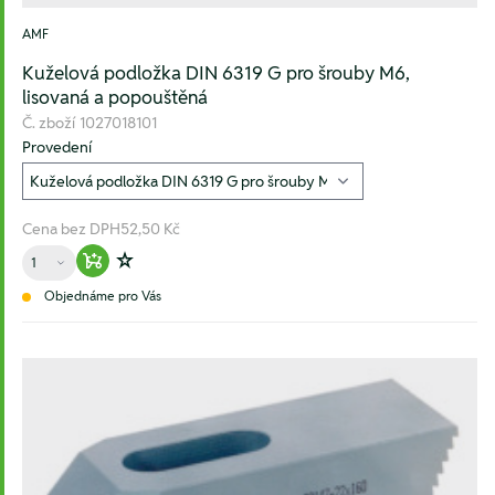
AMF
Kuželová podložka DIN 6319 G pro šrouby M6,
lisovaná a popouštěná
Č. zboží
1027018101
Provedení
Cena bez DPH
52,50 Kč
Množství
Warenkorb hinzufügen
Zur Wunschliste hinzufügen
Objednáme pro Vás