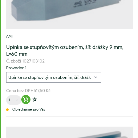
AMF
Upínka se stupňovitým ozubením, šíř. drážky 9 mm,
L=60 mm
Č. zboží
1027103102
Provedení
Cena bez DPH
517,50 Kč
Množství
Warenkorb hinzufügen
Zur Wunschliste hinzufügen
Objednáme pro Vás