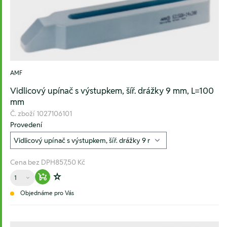
AMF
Vidlicový upínač s výstupkem, šíř. drážky 9 mm, L=100
mm
Č. zboží
1027106101
Provedení
Cena bez DPH
857,50 Kč
Množství
Warenkorb hinzufügen
Zur Wunschliste hinzufügen
Objednáme pro Vás