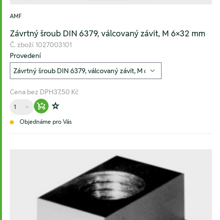
AMF
Závrtný šroub DIN 6379, válcovaný závit, M 6×32 mm
Č. zboží
1027003101
Provedení
Cena bez DPH
37,50 Kč
Množství
Warenkorb hinzufügen
Zur Wunschliste hinzufügen
Objednáme pro Vás