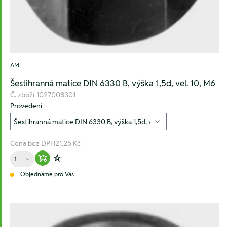
AMF
Šestihranná matice DIN 6330 B, výška 1,5d, vel. 10, M6
Č. zboží
1027008301
Provedení
Cena bez DPH
21,25 Kč
Množství
Warenkorb hinzufügen
Zur Wunschliste hinzufügen
Objednáme pro Vás