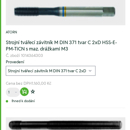
ATORN
Strojní tvářecí závitník M DIN 371 tvar C 2xD HSS-E-
PM-TiCN s maz. drážkami M3
Č. zboží
1014364303
Provedení
Cena bez DPH
1.160,00 Kč
Množství
Warenkorb hinzufügen
Zur Wunschliste hinzufügen
Ihned k dodání