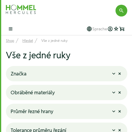
Hommel Hercules
Sprache
Open main menu
Shop
Hledat
Vše z jedné ruky
Vše z jedné ruky
Značka
Obráběné materiály
Průměr řezné hrany
Tolerance průměru řezání