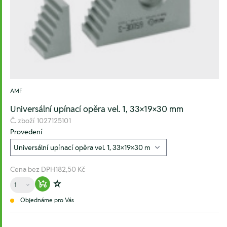
AMF
Universální upínací opěra vel. 1, 33×19×30 mm
Č. zboží
1027125101
Provedení
Cena bez DPH
182,50 Kč
Množství
Warenkorb hinzufügen
Zur Wunschliste hinzufügen
Objednáme pro Vás