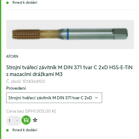
Ihned k dodání
ATORN
Strojní tvářecí závitník M DIN 371 tvar C 2xD HSS-E-TiN
s mazacími drážkami M3
Č. zboží
1014364103
Provedení
Cena bez DPH
1.005,00 Kč
Množství
Warenkorb hinzufügen
Zur Wunschliste hinzufügen
Ihned k dodání