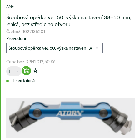
AMF
Šroubová opěrka vel. 50, výška nastavení 38–50 mm,
lehká, bez středicího otvoru
Č. zboží
1027135201
Provedení
Cena bez DPH
1.012,50 Kč
Množství
Warenkorb hinzufügen
Zur Wunschliste hinzufügen
Ihned k dodání