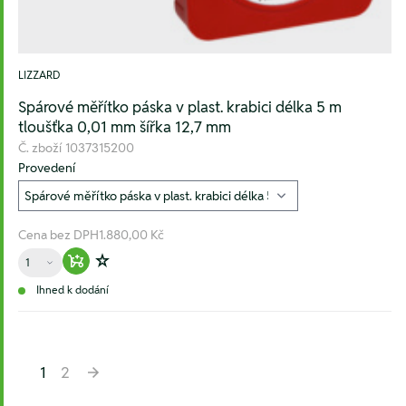
LIZZARD
Spárové měřítko páska v plast. krabici délka 5 m
tloušťka 0,01 mm šířka 12,7 mm
Č. zboží
1037315200
Provedení
Cena bez DPH
1.880,00 Kč
Množství
Warenkorb hinzufügen
Zur Wunschliste hinzufügen
Ihned k dodání
1
2