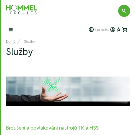
Hommel Hercules
Sprache
Open main menu
Domů
Služby
Služby
Broušení a povlakování nástrojů TK a HSS