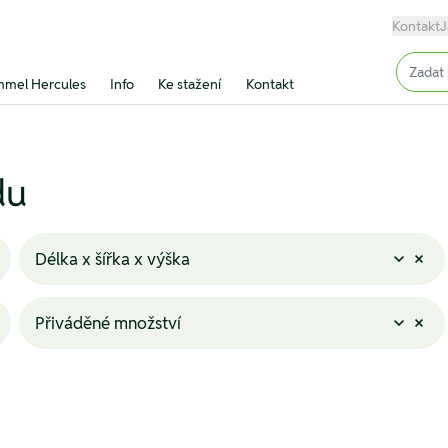
Kontakt
J
Input (
mel Hercules
Info
Ke stažení
Kontakt
du
Délka x šířka x výška
Přiváděné množství