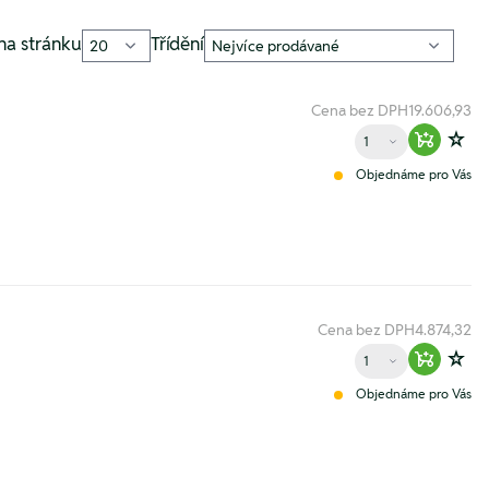
na stránku
Třídění
Cena bez DPH
19.606,93
Množství
Warenko
Zur
Objednáme pro Vás
Cena bez DPH
4.874,32
Množství
Warenko
Zur
Objednáme pro Vás