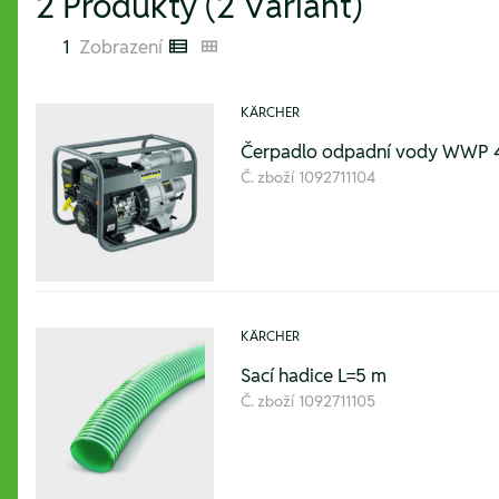
2 Produkty (2 Variant)
1
Zobrazení
Listenansicht
Kachelansicht
KÄRCHER
Čerpadlo odpadní vody WWP 
Č. zboží
1092711104
KÄRCHER
Sací hadice L=5 m
Č. zboží
1092711105