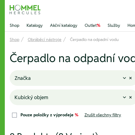
Hommel Hercules
Shop
Katalogy
Akční katalogy
Outlet
%
Služby
Hom
Shop
Obráběcí nástroje
Čerpadlo na odpadní vodu
Čerpadlo na odpadní vo
Značka
Kubický objem
Pouze položky z výprodeje
%
Zrušit všechny filtry