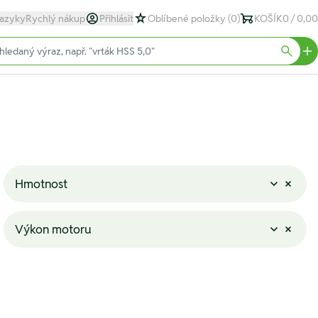
azyky
Rychlý nákup
Přihlásit
Oblíbené položky
(0)
KOŠÍK
0 / 0,00
text)
Searc
Hmotnost
Výkon motoru