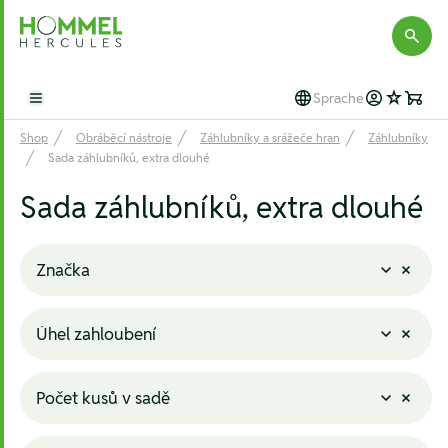
Hommel Hercules
Sprache
Open main menu
Shop
Obráběcí nástroje
Záhlubníky a srážeče hran
Záhlubníky
Sada záhlubníků, extra dlouhé
Sada záhlubníků, extra dlouhé
Značka
Úhel zahloubení
Počet kusů v sadě