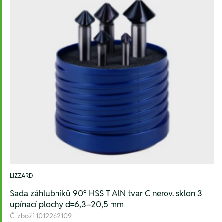
LIZZARD
Sada záhlubníků 90° HSS TiAlN tvar C nerov. sklon 3
upínací plochy d=6,3–20,5 mm
Č. zboží
1012262109