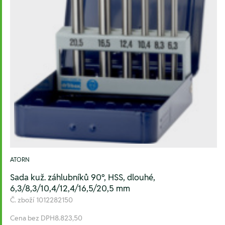
ATORN
Sada kuž. záhlubníků 90°, HSS, dlouhé,
6,3/8,3/10,4/12,4/16,5/20,5 mm
Č. zboží
1012282150
Cena bez DPH
8.823,50