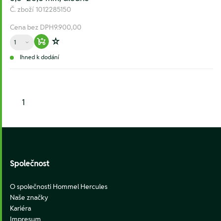
Č. zboží
1012285150
Cena bez DPH
9.900,00
Množství
Warenkorb hinzufügen
Zur Wunschliste hinzufügen
Ihned k dodání
1
Footer
Společnost
O společnosti Hommel Hercules
Naše značky
Kariéra
Impresum