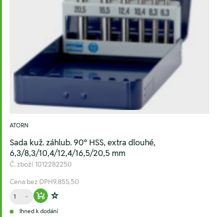
ATORN
Sada kuž. záhlub. 90° HSS, extra dlouhé,
6,3/8,3/10,4/12,4/16,5/20,5 mm
Č. zboží
1012282250
Cena bez DPH
9.855,50
Množství
Warenkorb hinzufügen
Zur Wunschliste hinzufügen
Ihned k dodání