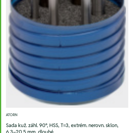
ATORN
Sada kuž. záhl. 90°, HSS, T=3, extrém. nerovn. sklon,
6,3–20,5 mm, dlouhé