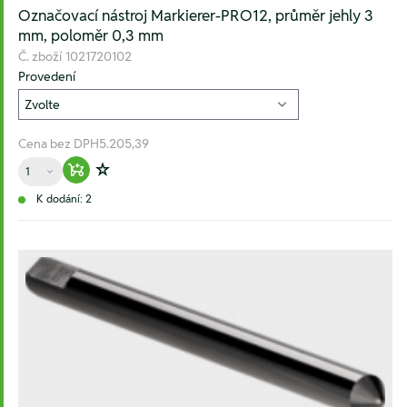
Označovací nástroj Markierer-PRO12, průměr jehly 3
mm, poloměr 0,3 mm
Č. zboží
1021720102
Provedení
Cena bez DPH
5.205,39
Množství
Warenkorb hinzufügen
Zur Wunschliste hinzufügen
K dodání: 2