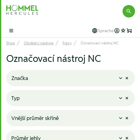
Hommel Hercules
Sprache
Open main menu
Shop
Obráběcí nástroje
Frézy
Označovací nástroj NC
Označovací nástroj NC
Značka
Typ
Vnější průměr skříně
Průměr jehly