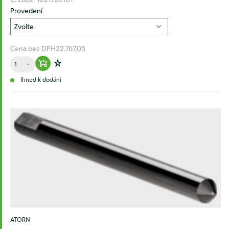
Provedení
Cena bez DPH
22.767,05
Množství
Warenkorb hinzufügen
Zur Wunschliste hinzufügen
Ihned k dodání
ATORN