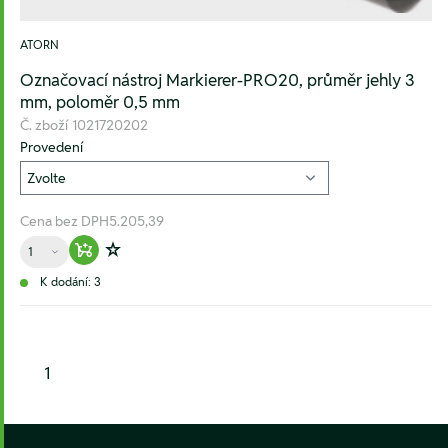
ATORN
Označovací nástroj Markierer-PRO20, průměr jehly 3
mm, poloměr 0,5 mm
Č. zboží
1021720202
Provedení
Cena bez DPH
5.205,39
Množství
Warenkorb hinzufügen
Zur Wunschliste hinzufügen
K dodání: 3
1
Footer