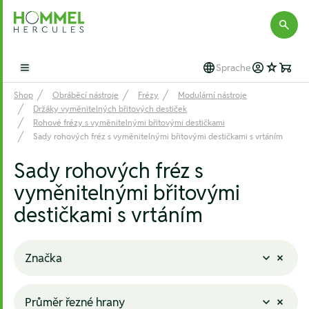
Hommel Hercules
Sprache
Open main menu
Shop
Obráběcí nástroje
Frézy
Modulární nástroje
Držáky vyměnitelných břitových destiček
Rohové frézy s vyměnitelnými břitovými destičkami
Sady rohových fréz s vyměnitelnými břitovými destičkami s vrtáním
Sady rohových fréz s
vyměnitelnými břitovými
destičkami s vrtáním
Značka
Průměr řezné hrany