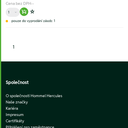
Cena bez DPH
--
Množství
Warenkorb hinzufügen
Zur Wunschliste hinzufügen
pouze do vyprodání zásob: 1
1
Footer
Společnost
O společnosti Hommel Hercules
Naše značky
Kariéra
Impresum
Certifikáty
Přihlášení pro zaměstnance