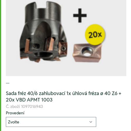
---
Sada fréz 40/6 zahlubovací 1x úhlová fréza ø 40 Z6 +
20x VBD APMT 1003
Č. zboží
1097016943
Provedení