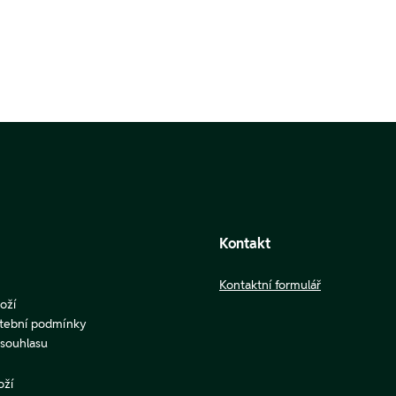
Kontakt
Kontaktní formulář
oží
atební podmínky
u souhlasu
oží