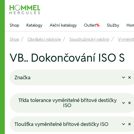
Hommel Hercules
Shop
Katalogy
Akční katalogy
Outlet
%
Služby
Hom
Shop
Obráběcí nástroje
Soustružnický nástroj
Vyměnite
VB.. Dokončování ISO S
Značka
Třída tolerance vyměnitelné břitové destičky
ISO
Tloušťka vyměnitelné břitové destičky ISO