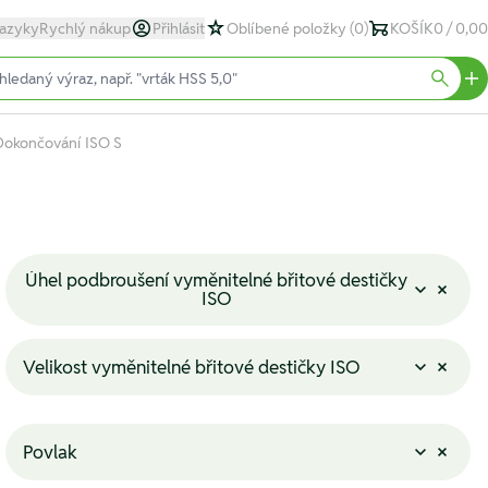
azyky
Rychlý nákup
Přihlásit
Oblíbené položky
(0)
KOŠÍK
0 / 0,00
text)
Searc
Dokončování ISO S
Úhel podbroušení vyměnitelné břitové destičky
ISO
Velikost vyměnitelné břitové destičky ISO
Povlak