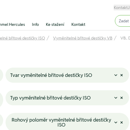
Kontakt
J
Input (
mel Hercules
Info
Ke stažení
Kontakt
lné břitové destičky ISO
Vyměnitelné břitové destičky VB
VB.. 
Tvar vyměnitelné břitové destičky ISO
Typ vyměnitelné břitové destičky ISO
Rohový poloměr vyměnitelné břitové destičky
ISO