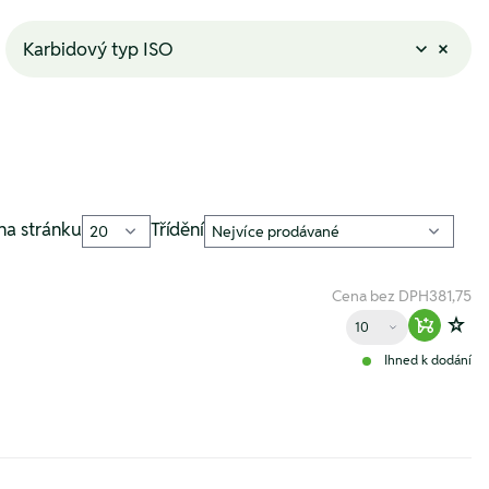
Karbidový typ ISO
na stránku
Třídění
Cena bez DPH
381,75
Množství
Warenko
Zur
Ihned k dodání