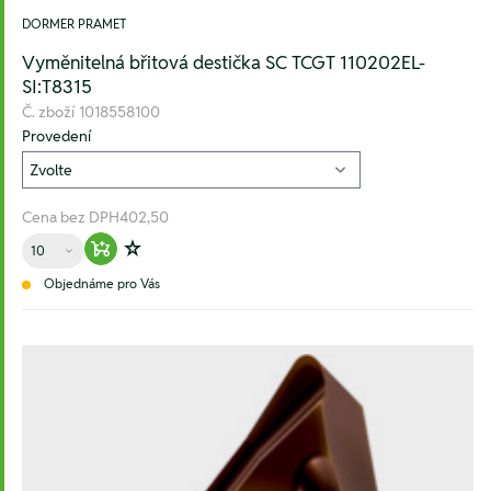
DORMER PRAMET
Vyměnitelná břitová destička SC TCGT 110202EL-
SI:T8315
Č. zboží
1018558100
Provedení
Cena bez DPH
402,50
Množství
Warenkorb hinzufügen
Zur Wunschliste hinzufügen
Objednáme pro Vás