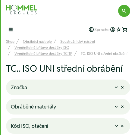
Hommel Hercules
Sprache
Open main menu
Shop
Obráběcí nástroje
Soustružnický nástroj
Vyměnitelné břitové destičky ISO
Vyměnitelné břitové destičky TC TP
TC.. ISO UNI střední obrábění
TC.. ISO UNI střední obrábění
Značka
Obráběné materiály
Kód ISO, otáčení