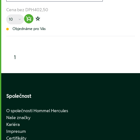
Cena bez DPH
402,50
Množství
Warenkorb hinzufügen
Zur Wunschliste hinzufügen
Objednáme pro Vás
1
Footer
Společnost
O společnosti Hommel Hercules
Naše značky
Kariéra
Impresum
Certifikáty