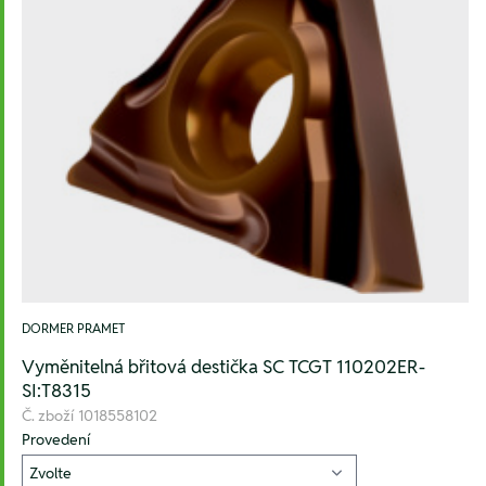
DORMER PRAMET
Vyměnitelná břitová destička SC TCGT 110202ER-
SI:T8315
Č. zboží
1018558102
Provedení