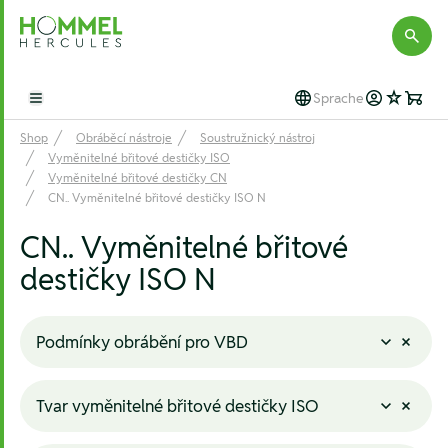
Hommel Hercules
Sprache
Open main menu
Shop
Obráběcí nástroje
Soustružnický nástroj
Vyměnitelné břitové destičky ISO
Vyměnitelné břitové destičky CN
CN.. Vyměnitelné břitové destičky ISO N
CN.. Vyměnitelné břitové
destičky ISO N
Podmínky obrábění pro VBD
Tvar vyměnitelné břitové destičky ISO