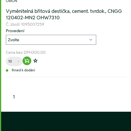
ORION
Vyměnitelná břitová destička, cement. tvrdok., CNGG
120402-MN2 OHW7310
Č. zboží
1095007259
Provedení
Cena bez DPH
300,00
Množství
Warenkorb hinzufügen
Zur Wunschliste hinzufügen
Ihned k dodání
1
Footer