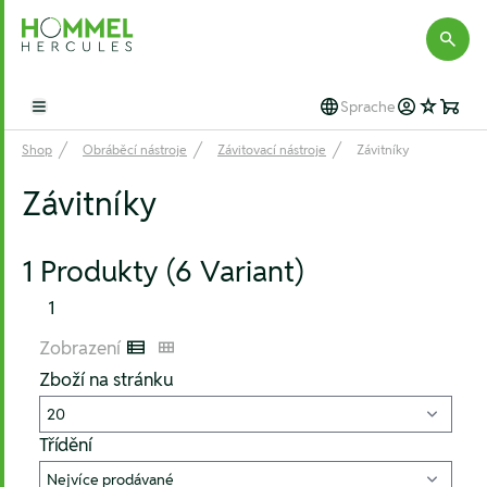
Hommel Hercules
Sprache
Open main menu
Shop
Obráběcí nástroje
Závitovací nástroje
Závitníky
Závitníky
1 Produkty (6 Variant)
1
Zobrazení
Listenansicht
Kachelansicht
Zboží na stránku
Třídění