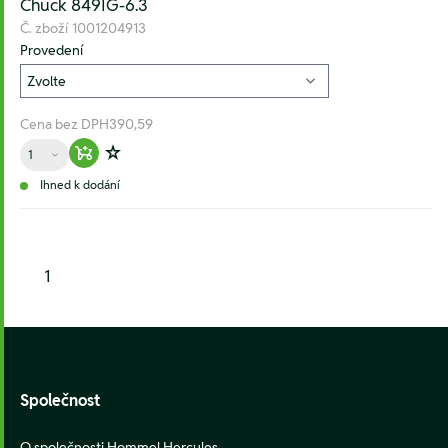
Chuck 849IG-6.3
Č. zboží
1001204913
Provedení
Cena bez DPH
390,59
Množství
Warenkorb hinzufügen
Zur Wunschliste hinzufügen
Ihned k dodání
1
Footer
Společnost
O společnosti Hommel Hercules