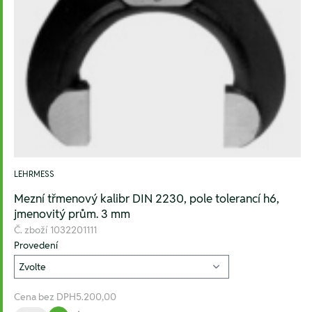
LEHRMESS
Mezní třmenový kalibr DIN 2230, pole tolerancí h6,
jmenovitý prům. 3 mm
Č. zboží
1032201111
Provedení
Cena bez DPH
5.200,00
Množství