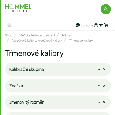
Hommel Hercules
Sprache
Open main menu
Shop
Měřicí a testovací zařízení
Měrky
Válečkové kalibry, kroužkové kalibry
Třmenové kalibry
Třmenové kalibry
Kalibrační skupina
Značka
Jmenovitý rozměr