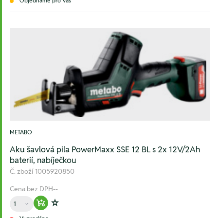
Objednáme pro Vás
METABO
Aku šavlová pila PowerMaxx SSE 12 BL s 2x 12V/2Ah
baterií, nabíječkou
Č. zboží
1005920850
Cena bez DPH
--
Množství
Warenkorb hinzufügen
Zur Wunschliste hinzufügen