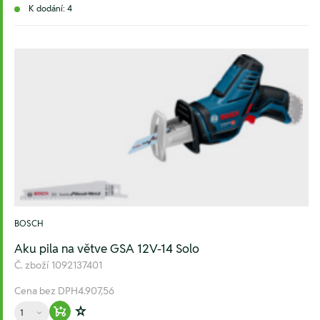
K dodání: 4
BOSCH
Aku pila na větve GSA 12V-14 Solo
Č. zboží
1092137401
Cena bez DPH
4.907,56
Množství
Warenkorb hinzufügen
Zur Wunschliste hinzufügen