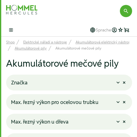
Hommel Hercules
Sprache
Open main menu
Shop
Elektrické nářadí a nástroje
Akumulátorová elektrický nástroj
Akumulátorové pily
Akumulátorové mečové pily
Akumulátorové mečové pily
Značka
Max. řezný výkon pro ocelovou trubku
Max. řezný výkon u dřeva