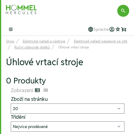
Hommel Hercules
Sprache
Open main menu
Shop
Elektrické nářadí a nástroje
Elektrické nářadí napájené ze sítě
Ruční utahovák drátků
Úhlové vrtací stroje
Úhlové vrtací stroje
0 Produkty
Zobrazení
Listenansicht
Kachelansicht
Zboží na stránku
Třídění