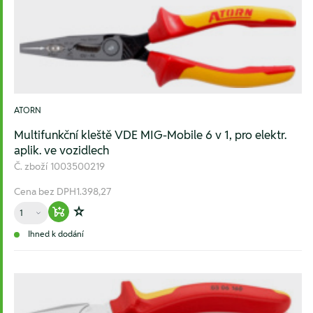
ATORN
Multifunkční kleště VDE MIG-Mobile 6 v 1, pro elektr.
aplik. ve vozidlech
Č. zboží
1003500219
Cena bez DPH
1.398,27
Množství
Warenkorb hinzufügen
Zur Wunschliste hinzufügen
Ihned k dodání