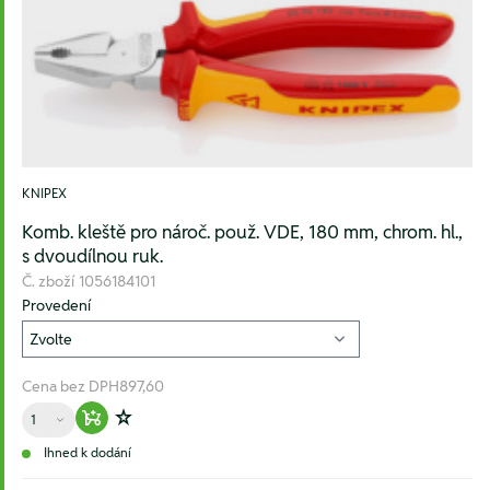
KNIPEX
Komb. kleště pro nároč. použ. VDE, 180 mm, chrom. hl.,
s dvoudílnou ruk.
Č. zboží
1056184101
Provedení
Cena bez DPH
897,60
Množství
Warenkorb hinzufügen
Zur Wunschliste hinzufügen
Ihned k dodání