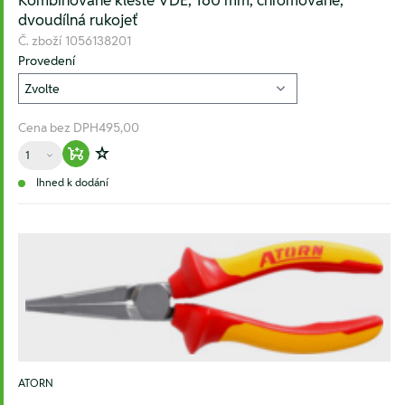
Kombinované kleště VDE, 160 mm, chromované,
dvoudílná rukojeť
Č. zboží
1056138201
Provedení
Cena bez DPH
495,00
Množství
Warenkorb hinzufügen
Zur Wunschliste hinzufügen
Ihned k dodání
ATORN