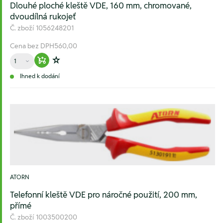
Dlouhé ploché kleště VDE, 160 mm, chromované,
dvoudílná rukojeť
Č. zboží
1056248201
Cena bez DPH
560,00
Množství
Warenkorb hinzufügen
Zur Wunschliste hinzufügen
Ihned k dodání
ATORN
Telefonní kleště VDE pro náročné použití, 200 mm,
přímé
Č. zboží
1003500200