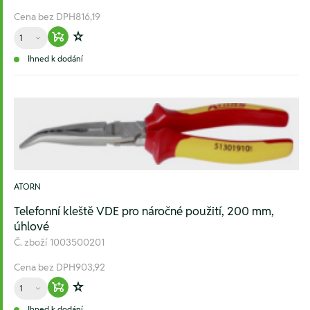
Cena bez DPH
816,19
Množství
Warenkorb hinzufügen
Zur Wunschliste hinzufügen
Ihned k dodání
ATORN
Telefonní kleště VDE pro náročné použití, 200 mm,
úhlové
Č. zboží
1003500201
Cena bez DPH
903,92
Množství
Warenkorb hinzufügen
Zur Wunschliste hinzufügen
Ihned k dodání