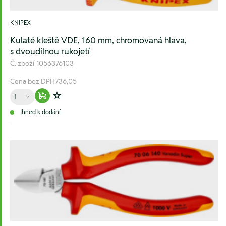
KNIPEX
Kulaté kleště VDE, 160 mm, chromovaná hlava,
s dvoudílnou rukojetí
Č. zboží
1056376103
Cena bez DPH
736,05
Množství
Warenkorb hinzufügen
Zur Wunschliste hinzufügen
Ihned k dodání