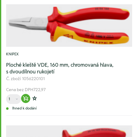
KNIPEX
Ploché kleště VDE, 160 mm, chromovaná hlava,
s dvoudílnou rukojetí
Č. zboží
1056220101
Cena bez DPH
722,97
Množství
Warenkorb hinzufügen
Zur Wunschliste hinzufügen
Ihned k dodání