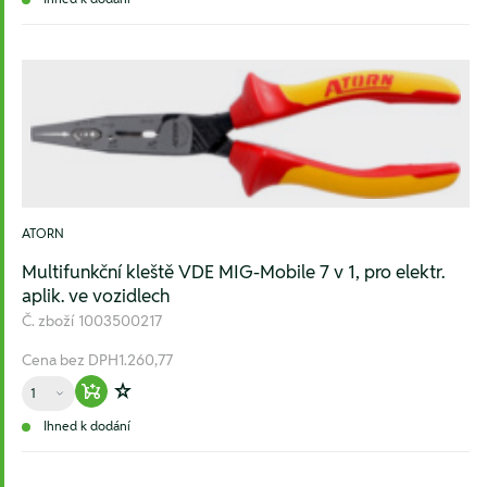
ATORN
Multifunkční kleště VDE MIG-Mobile 7 v 1, pro elektr.
aplik. ve vozidlech
Č. zboží
1003500217
Cena bez DPH
1.260,77
Množství
Warenkorb hinzufügen
Zur Wunschliste hinzufügen
Ihned k dodání