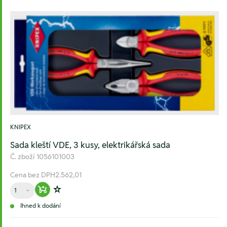
KNIPEX
Sada kleští VDE, 3 kusy, elektrikářská sada
Č. zboží
1056101003
Cena bez DPH
2.562,01
Množství
Warenkorb hinzufügen
Zur Wunschliste hinzufügen
Ihned k dodání