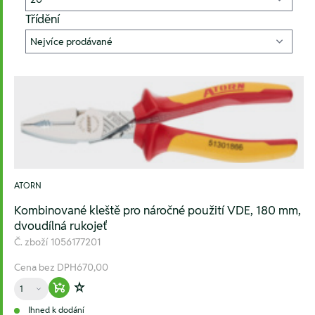
Třídění
ATORN
Kombinované kleště pro náročné použití VDE, 180 mm,
dvoudílná rukojeť
Č. zboží
1056177201
Cena bez DPH
670,00
Množství
Warenkorb hinzufügen
Zur Wunschliste hinzufügen
Ihned k dodání