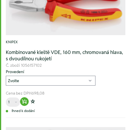
KNIPEX
Kombinované kleště VDE, 160 mm, chromovaná hlava,
s dvoudílnou rukojetí
Č. zboží
1056157102
Provedení
Cena bez DPH
698,08
Množství
Warenkorb hinzufügen
Zur Wunschliste hinzufügen
Ihned k dodání