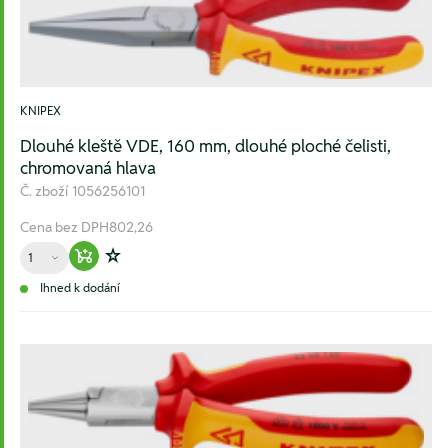
KNIPEX
Dlouhé kleště VDE, 160 mm, dlouhé ploché čelisti,
chromovaná hlava
Č. zboží
1056256101
Cena bez DPH
802,26
Množství
Warenkorb hinzufügen
Zur Wunschliste hinzufügen
Ihned k dodání