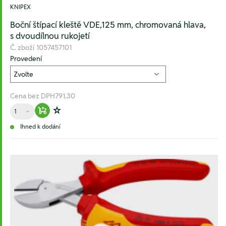
KNIPEX
Boční štípací kleště VDE,125 mm, chromovaná hlava,
s dvoudílnou rukojetí
Č. zboží
1057457101
Provedení
Cena bez DPH
791,30
Množství
Warenkorb hinzufügen
Zur Wunschliste hinzufügen
Ihned k dodání