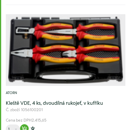
ATORN
Kleště VDE, 4 ks, dvoudílná rukojeť, v kufříku
Č. zboží
1056100201
Cena bez DPH
2.415,65
Množství