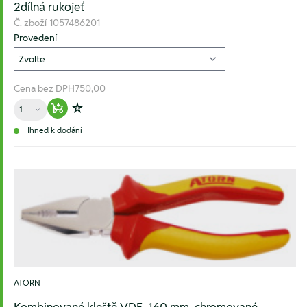
2dílná rukojeť
Č. zboží
1057486201
Provedení
Cena bez DPH
750,00
Množství
Warenkorb hinzufügen
Zur Wunschliste hinzufügen
Ihned k dodání
ATORN