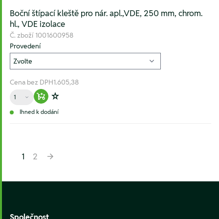
Boční štípací kleště pro nár. apl.,VDE, 250 mm, chrom.
hl., VDE izolace
Č. zboží
1001600958
Provedení
Cena bez DPH
1.605,38
Množství
Warenkorb hinzufügen
Zur Wunschliste hinzufügen
Ihned k dodání
1
2
Footer
Společnost