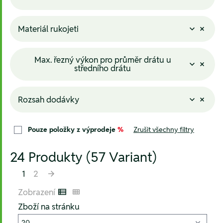
Materiál rukojeti
Max. řezný výkon pro průměr drátu u
středního drátu
Rozsah dodávky
Pouze položky z výprodeje
%
Zrušit všechny filtry
24 Produkty (57 Variant)
1
2
Zobrazení
Listenansicht
Kachelansicht
Zboží na stránku