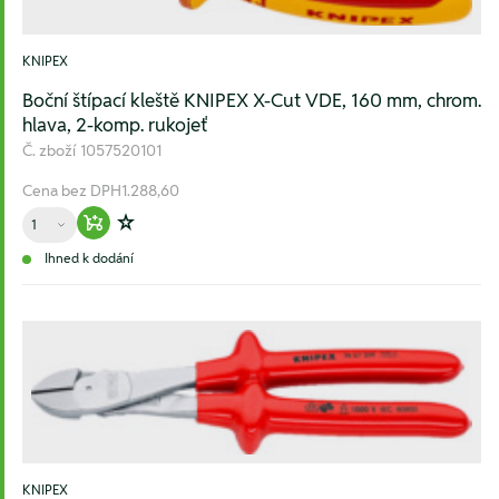
KNIPEX
Boční štípací kleště KNIPEX X-Cut VDE, 160 mm, chrom.
hlava, 2-komp. rukojeť
Č. zboží
1057520101
Cena bez DPH
1.288,60
Množství
Warenkorb hinzufügen
Zur Wunschliste hinzufügen
Ihned k dodání
KNIPEX