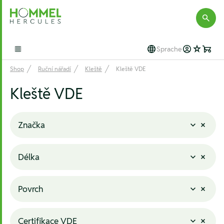
Hommel Hercules
Sprache
Open main menu
Shop
Ruční nářadí
Kleště
Kleště VDE
Kleště VDE
Značka
Délka
Povrch
Certifikace VDE