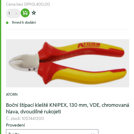
Cena bez DPH
3.400,00
Množství
Warenkorb hinzufügen
Zur Wunschliste hinzufügen
Ihned k dodání
ATORN
Boční štípací kleště KNIPEX, 130 mm, VDE, chromovaná
hlava, dvoudílné rukojeti
Č. zboží
1057441200
Provedení