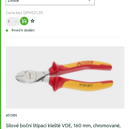
Cena bez DPH
521,35
Množství
Warenkorb hinzufügen
Zur Wunschliste hinzufügen
Ihned k dodání
ATORN
Silové boční štípací kleště VDE, 160 mm, chromované,