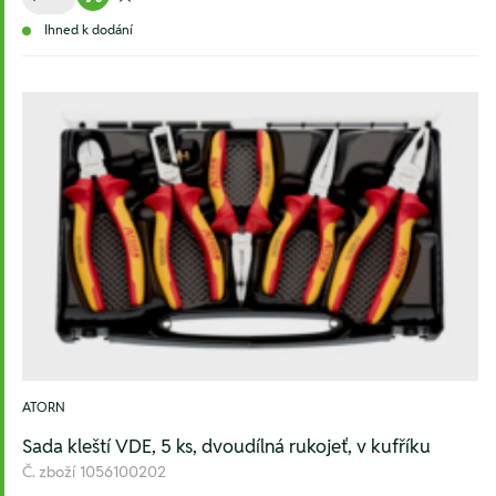
Warenkorb hinzufügen
Zur Wunschliste hinzufügen
Ihned k dodání
ATORN
Sada kleští VDE, 5 ks, dvoudílná rukojeť, v kufříku
Č. zboží
1056100202