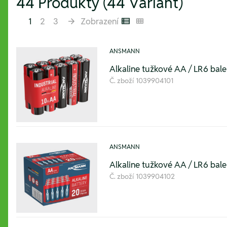
44 Produkty (44 Variant)
1
2
3
Zobrazení
Listenansicht
Kachelansicht
ANSMANN
Alkaline tužkové AA / LR6 balen
Č. zboží
1039904101
ANSMANN
Alkaline tužkové AA / LR6 bale
Č. zboží
1039904102