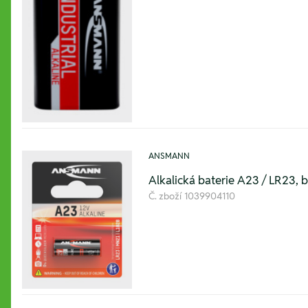
ANSMANN
Alkalická baterie A23 / LR23, ba
Č. zboží
1039904110