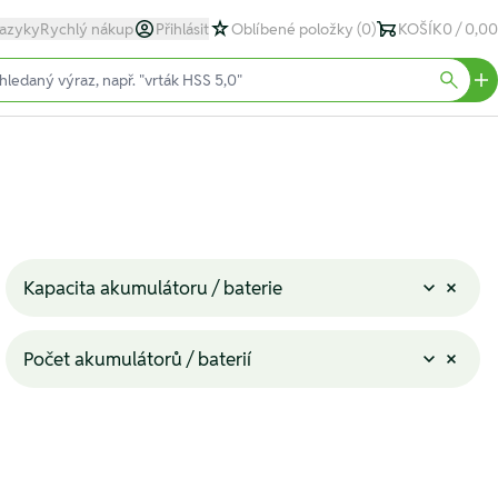
azyky
Rychlý nákup
Přihlásit
Oblíbené položky
(0)
KOŠÍK
0 / 0,00
text)
Searc
Kapacita akumulátoru / baterie
Počet akumulátorů / baterií