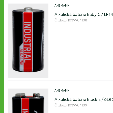
ANSMANN
Alkalická baterie Baby C / LR14, 
Č. zboží
1039904108
ANSMANN
Alkalická baterie Block E / 6LR61
Č. zboží
1039904109