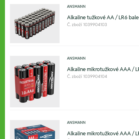
ANSMANN
Alkaline tužkové AA / LR6 bale
Č. zboží
1039904103
ANSMANN
Alkaline mikrotužkové AAA / LR
Č. zboží
1039904104
ANSMANN
Alkaline mikrotužkové AAA / L