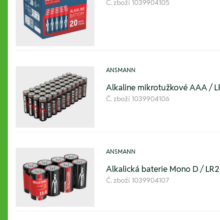
Č. zboží
1039904105
ANSMANN
Alkaline mikrotužkové AAA / L
Č. zboží
1039904106
ANSMANN
Alkalická baterie Mono D / LR20
Č. zboží
1039904107