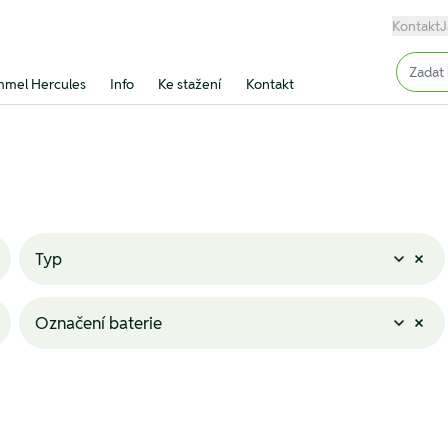
Kontakt
J
Input (
mel Hercules
Info
Ke stažení
Kontakt
Typ
Označení baterie