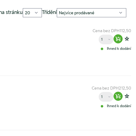
na stránku
Třídění
Cena bez DPH
112,50
Množství
Warenko
Zur
Ihned k dodání
Cena bez DPH
212,50
Množství
Warenko
Zur
Ihned k dodání