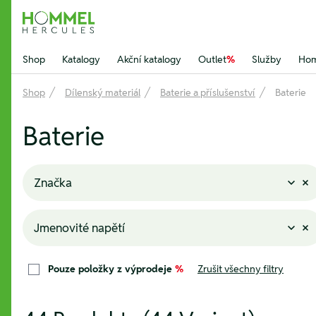
Hommel Hercules
Shop
Katalogy
Akční katalogy
Outlet
%
Služby
Hom
Shop
Dílenský materiál
Baterie a příslušenství
Baterie
Baterie
Značka
Jmenovité napětí
Pouze položky z výprodeje
%
Zrušit všechny filtry