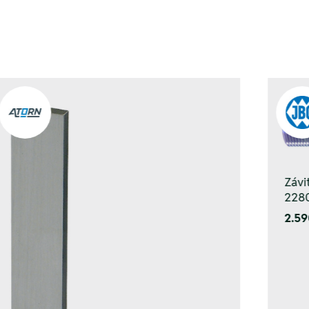
Závi
2280
2.59