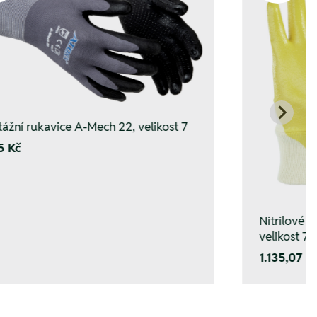
ážní rukavice A-Mech 22, velikost 7
5 Kč
Nitrilové 
velikost 7
1.135,07 K