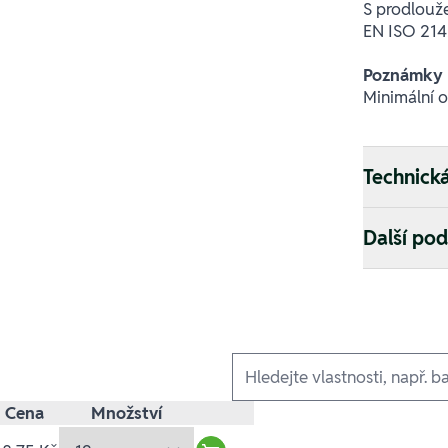
S prodlouž
EN ISO 2142
Poznámky
Minimální 
Technick
Další po
Ausführungen
Cena
Množství