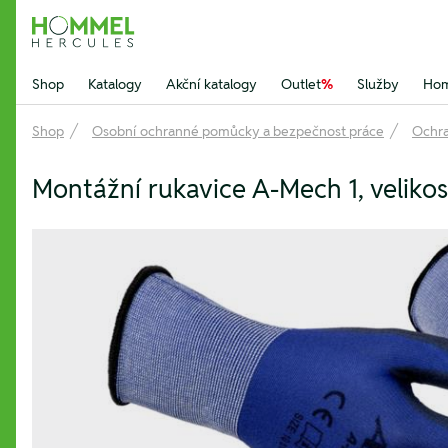
Hommel Hercules
Shop
Katalogy
Akční katalogy
Outlet
%
Služby
Hom
Shop
Osobní ochranné pomůcky a bezpečnost práce
Ochra
Montážní rukavice A-Mech 1, velikos