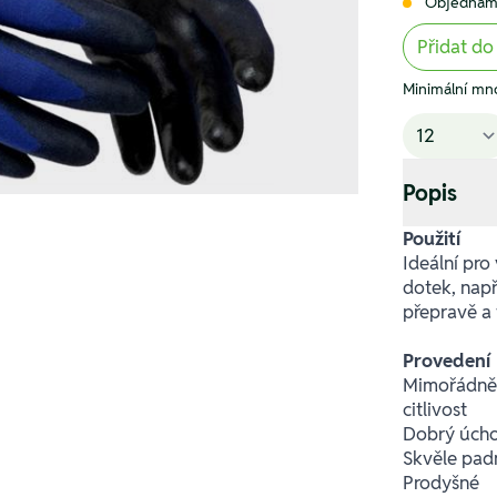
Objednám
Přidat do
Minimální mno
Popis
Použití
Ideální pro
dotek, nap
přepravě a 
Provedení
Mimořádně t
citlivost
Dobrý úch
Skvěle pad
Prodyšné