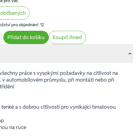
e pro Vás
 oblíbených
žství pro objednání: 12
Přidat do košíku
Koupit ihned
 všechny práce s vysokými požadavky na citlivost na
ř. v automobilovém průmyslu, při montáži nebo při
třídění
enké a s dobrou citlivostí pro vynikající hmatovou
op
nou na ruce