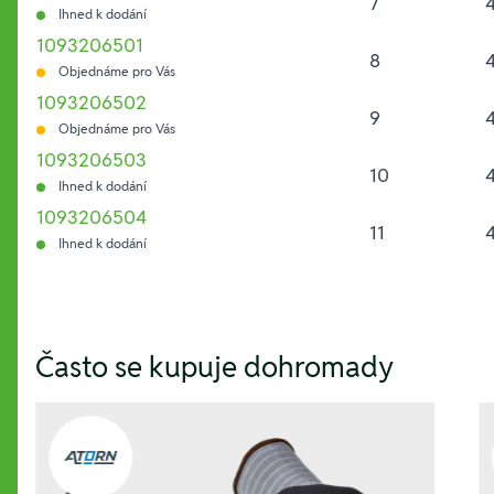
7
Ihned k dodání
1093206501
8
Objednáme pro Vás
1093206502
9
Objednáme pro Vás
1093206503
10
Ihned k dodání
1093206504
11
Ihned k dodání
Hesla:
Často se kupuje dohromady