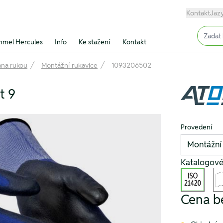
Kontakt
Jaz
Input (
mel Hercules
Info
Ke stažení
Kontakt
na rukou
Montážní rukavice
1093206502
t 9
Provedení
Katalogov
Cena b