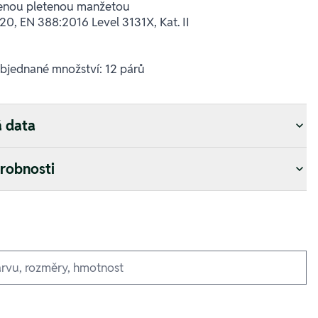
enou pletenou manžetou
0, EN 388:2016 Level 3131X, Kat. II
objednané množství: 12 párů
á data
drobnosti