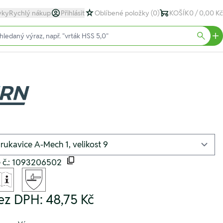
yky
Rychlý nákup
Přihlásit
Oblíbené položky
(0)
KOŠÍK
0 / 0,00 Kč
text)
Searc
é č.: 1093206502
ez DPH:
48,75 Kč