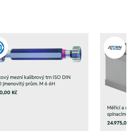
tový mezní kalibrový trn ISO DIN
 jmenovitý prům. M 6 6H
0,00 Kč
Měřicí a u
spínacím 
24.975,00