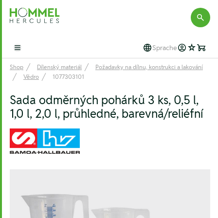
Hommel Hercules
Sprache
Open main menu
Shop
Dílenský materiál
Požadavky na dílnu, konstrukci a lakování
Vědro
1077303101
Sada odměrných pohárků 3 ks, 0,5 l,
1,0 l, 2,0 l, průhledné, barevná/reliéfní