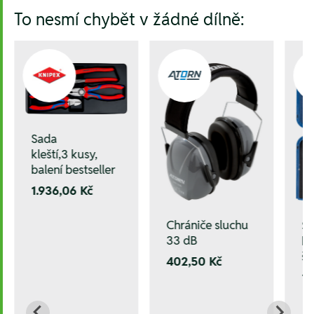
To nesmí chybět v žádné dílně:
Sada
kleští,3 kusy,
balení bestseller
1.936,06 Kč
Chrániče sluchu
Sa
33 dB
kl
še
402,50 Kč
1.