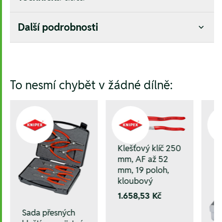
Další podrobnosti
Hesla:
To nesmí chybět v žádné dílně:
Klešťový klíč 250
mm, AF až 52
mm, 19 poloh,
kloubový
1.658,53 Kč
Sada přesných