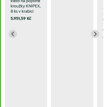
kleští na pojistné
kroužky KNIPEX,
Sa
8 ks v krabici
ST
5.951,59 Kč
HS
1–
C
4.