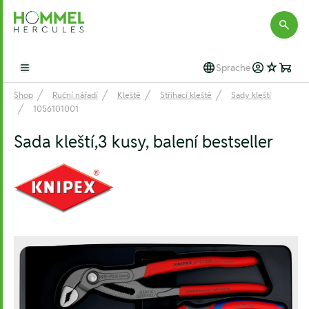
Hommel Hercules
Sprache
Open main menu
Shop
Ruční nářadí
Kleště
Střihací kleště
Sady kleští
1056101001
Sada kleští,3 kusy, balení bestseller