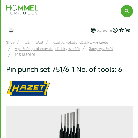
Hommel Hercules
Sprache
Open main menu
Shop
Ruční nářadí
Kladiva, sekáče, důlčíky, vyražeče
Vyražeče, prolamovače, důlčíky, sekáče
Sady vyražečů
1054350101
Pin punch set 751/6-1 No. of tools: 6