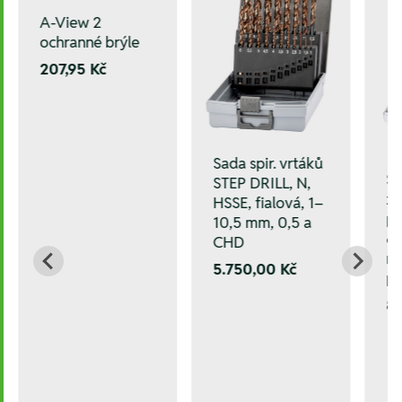
A-View 2
ochranné brýle
207,95 Kč
Sada spir. vrtáků
Sa
STEP DRILL, N,
zá
HSSE, fialová, 1–
p
10,5 mm, 0,5 a
6,
CHD
m
5.750,00 Kč
pl
8.