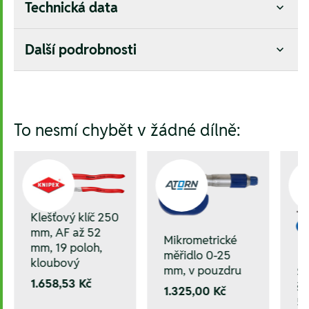
Technická data
Další podrobnosti
Hesla:
To nesmí chybět v žádné dílně:
Klešťový klíč 250
mm, AF až 52
Mikrometrické
mm, 19 poloh,
měřidlo 0-25
kloubový
mm, v pouzdru
S
1.658,53 Kč
šr
1.325,00 Kč
5 