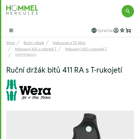
Hommel Hercules
Sprache
Open main menu
Shop
Ruční nářadí
Imbusové a TX klíče
Imbusový klíč s rukojetí T
Imbusový klíč s rukojetí T
1052928001
Ruční držák bitů 411 RA s T-rukojetí