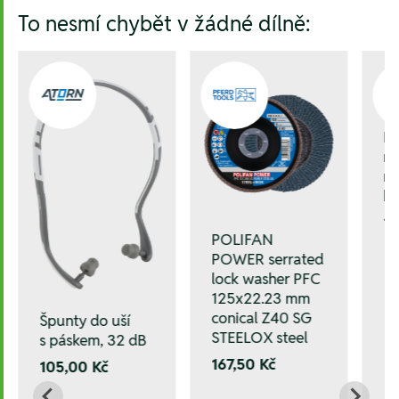
To nesmí chybět v žádné dílně:
Kl
mm
mm
k
1.
POLIFAN
POWER serrated
lock washer PFC
125x22.23 mm
conical Z40 SG
Špunty do uší
STEELOX steel
s páskem, 32 dB
167,50 Kč
105,00 Kč