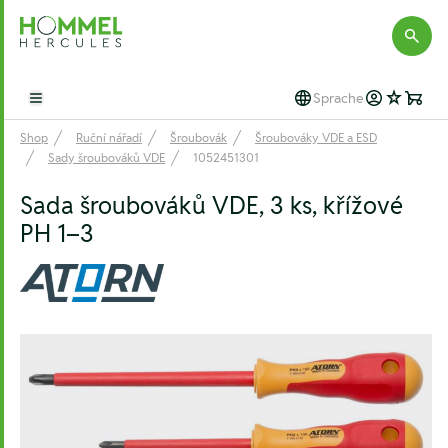
Hommel Hercules
Sprache
Open main menu
Shop
Ruční nářadí
Šroubovák
Šroubováky VDE a ESD
Sady šroubováků VDE
1052451301
Sada šroubováků VDE, 3 ks, křížové
PH 1–3