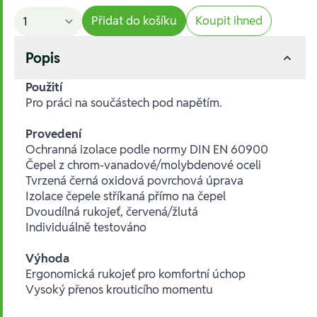
Přidat do košíku
Koupit ihned
Popis
Použití
Pro práci na součástech pod napětím.
Provedení
Ochranná izolace podle normy DIN EN 60900
Čepel z chrom-vanadové/molybdenové oceli
Tvrzená černá oxidová povrchová úprava
Izolace čepele stříkaná přímo na čepel
Dvoudílná rukojeť, červená/žlutá
Individuálně testováno
Výhoda
Ergonomická rukojeť pro komfortní úchop
Vysoký přenos krouticího momentu