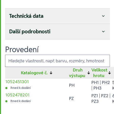
Technická data
Další podrobnosti
Provedení
Ausführungen
Druh
Velikost
Katalogové č.
↓
↓
↓
výstupu
hrotu
1052451301
PH1 | PH2
PH
| PH3
Ihned k dodání
1052478201
PZ1 | PZ2 |
PZ
PZ3
Ihned k dodání
Hesla: