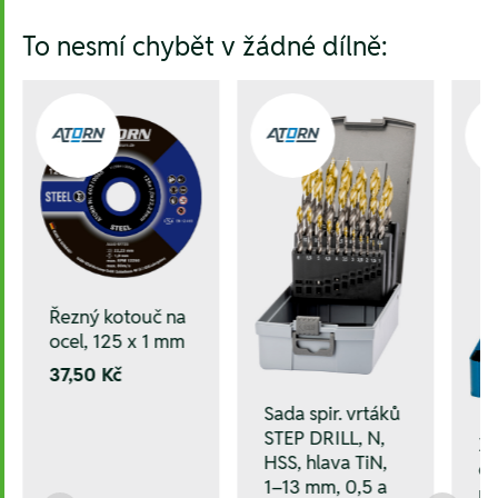
To nesmí chybět v žádné dílně:
Řezný kotouč na
ocel, 125 x 1 mm
37,50 Kč
Sada spir. vrtáků
STEP DRILL, N,
Za
HSS, hlava TiN,
od
1–13 mm, 0,5 a
ná