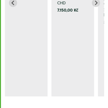
CHD
90
20
7.150,00 Kč
b
3.