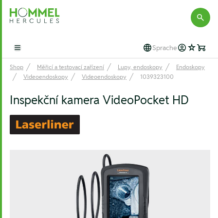
Hommel Hercules
Sprache
Open main menu
Shop
Měřicí a testovací zařízení
Lupy, endoskopy
Endoskopy
Videoendoskopy
Videoendoskopy
1039323100
Inspekční kamera VideoPocket HD