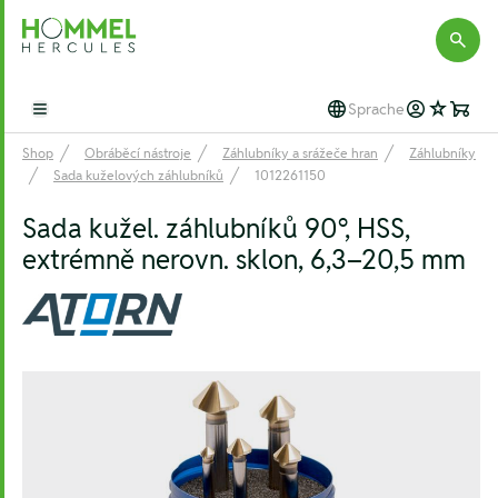
Hommel Hercules
Sprache
Open main menu
Shop
Obráběcí nástroje
Záhlubníky a srážeče hran
Záhlubníky
Sada kuželových záhlubníků
1012261150
Sada kužel. záhlubníků 90°, HSS,
extrémně nerovn. sklon, 6,3–20,5 mm