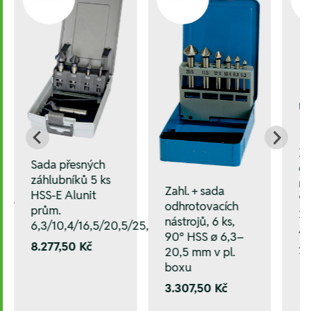
Za
Sada přesných
od
záhlubníků 5 ks
ná
Zahl. + sada
HSS-E Alunit
16,0/20,0/25,0 mm
90
odhrotovacích
prům.
20
nástrojů, 6 ks,
6,3/10,4/16,5/20,5/25,0 mm
A
90° HSS ø 6,3–
8.277,50 Kč
2.
20,5 mm v pl.
boxu
3.307,50 Kč