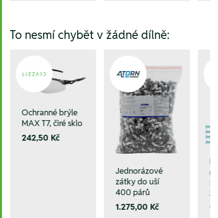
To nesmí chybět v žádné dílně:
Ochranné brýle
MAX T7, čiré sklo
242,50 Kč
Di
Jednorázové
m
zátky do uší
5
400 párů
3/
1.275,00 Kč
18