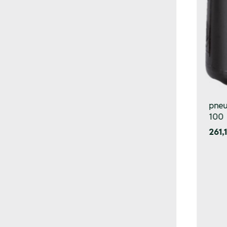
pneu
100
261,