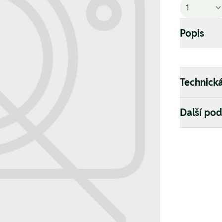
Popis
Technick
Další po