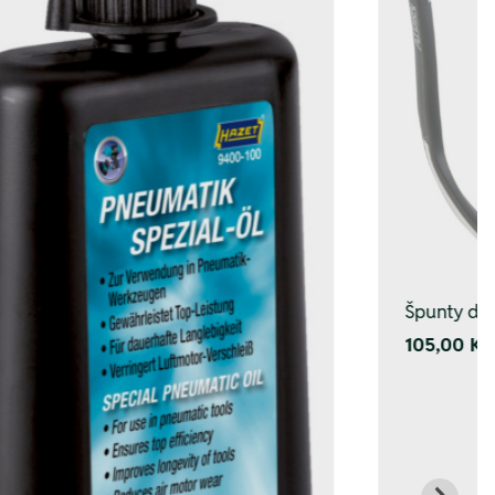
Špunty do 
105,00 Kč