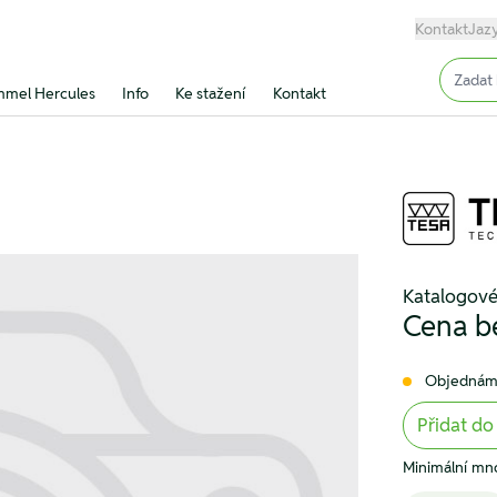
Kontakt
Jaz
Input (
mel Hercules
Info
Ke stažení
Kontakt
Katalogov
Cena b
Objednám
Přidat do
Minimální mno