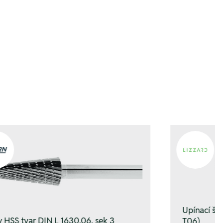
Upínací š
y HSS tvar DIN L 1630.06, sek 3
T06)