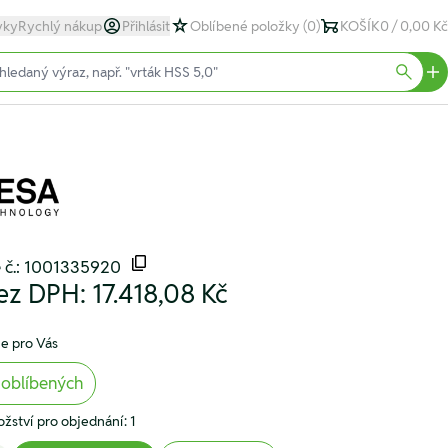
yky
Rychlý nákup
Přihlásit
Oblíbené položky
(0)
KOŠÍK
0 / 0,00 Kč
text)
Searc
é č.: 1001335920
ez DPH:
17.418,08 Kč
e pro Vás
 oblíbených
žství pro objednání: 1