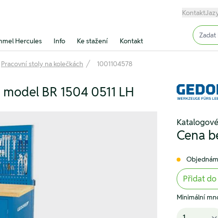
Kontakt
Jaz
Input (
mel Hercules
Info
Ke stažení
Kontakt
Pracovní stoly na kolečkách
1001104578
, model BR 1504 0511 LH
Katalogové
Cena b
Objednám
Přidat do
Minimální mno