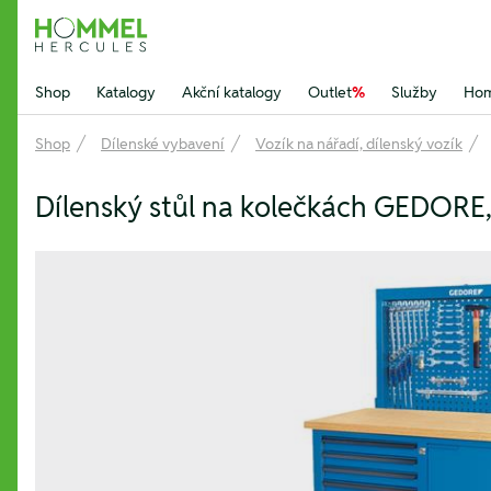
Hommel Hercules
Shop
Katalogy
Akční katalogy
Outlet
%
Služby
Hom
Shop
Dílenské vybavení
Vozík na nářadí, dílenský vozík
Dílenský stůl na kolečkách GEDORE