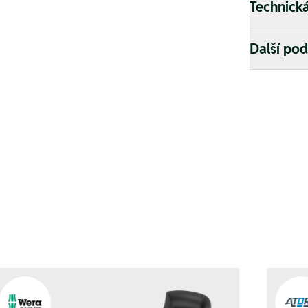
Technick
Další po