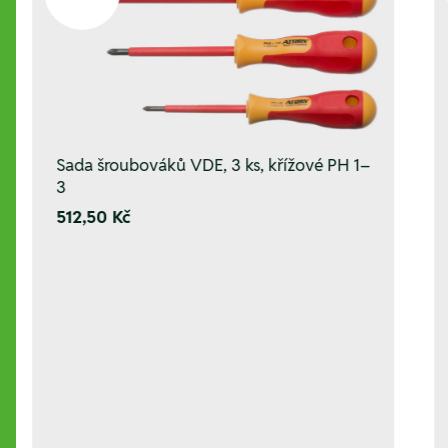
Sada šroubováků VDE, 3 ks, křížové PH 1–
3
512,50 Kč