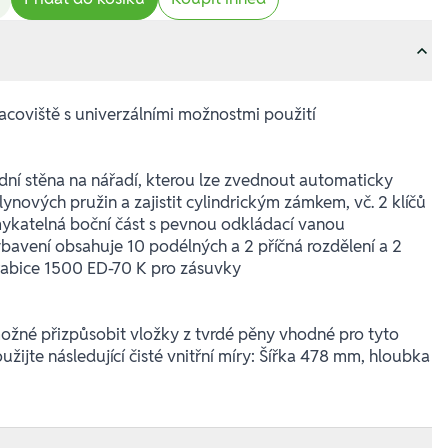
acoviště s univerzálními možnostmi použití
dní stěna na nářadí, kterou lze zvednout automaticky
ynových pružin a zajistit cylindrickým zámkem, vč. 2 klíčů
ykatelná boční část s pevnou odkládací vanou
bavení obsahuje 10 podélných a 2 příčná rozdělení a 2
krabice 1500 ED-70 K pro zásuvky
ožné přizpůsobit vložky z tvrdé pěny vhodné pro tyto
užijte následující čisté vnitřní míry: Šířka 478 mm, hloubka