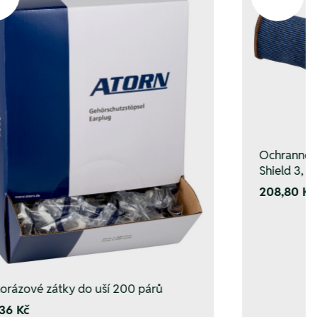
Ochranné r
Shield 3, v
208,80 Kč
orázové zátky do uší 200 párů
36 Kč