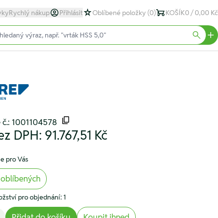
yky
Rychlý nákup
Přihlásit
Oblíbené položky
(0)
KOŠÍK
0 / 0,00 Kč
text)
Searc
 č.: 1001104578
ez DPH:
91.767,51 Kč
e pro Vás
 oblíbených
žství pro objednání: 1
Přidat do košíku
Koupit ihned