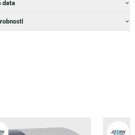
á data
drobnosti