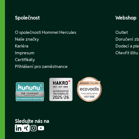
Společnost
Webshop
O společnosti Hommel Hercules
Outlet
Naše značky
Doručení zb
Kariéra
Dodací a pl
Impresum
Otevřít lišt
Certifikáty
Přihlášení pro zaměstnance
Sledujte nás na
LinkedIn
Xing
Instagram
YouTube