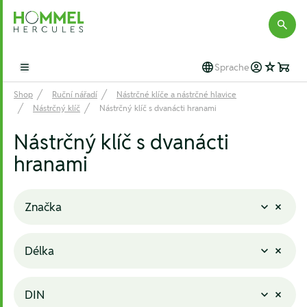
Hommel Hercules
Sprache
Open main menu
Shop
Ruční nářadí
Nástrčné klíče a nástrčné hlavice
Nástrčný klíč
Nástrčný klíč s dvanácti hranami
Nástrčný klíč s dvanácti
hranami
Značka
Délka
DIN