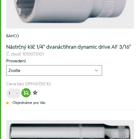
BAHCO
Nástrčný klíč 1/4" dvanáctihran dynamic drive AF 3/16"
Č. zboží
1051073101
Provedení
Cena bez DPH
167,50 Kč
Množství
Warenkorb hinzufügen
Zur Wunschliste hinzufügen
Objednáme pro Vás