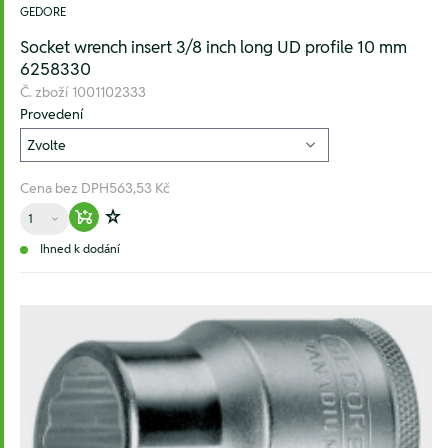
GEDORE
Socket wrench insert 3/8 inch long UD profile 10 mm
6258330
Č. zboží
1001102333
Provedení
Cena bez DPH
563,53 Kč
Množství
Warenkorb hinzufügen
Zur Wunschliste hinzufügen
Ihned k dodání