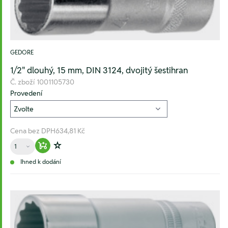
GEDORE
1/2" dlouhý, 15 mm, DIN 3124, dvojitý šestihran
Č. zboží
1001105730
Provedení
Cena bez DPH
634,81 Kč
Množství
Warenkorb hinzufügen
Zur Wunschliste hinzufügen
Ihned k dodání