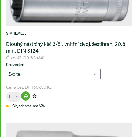
STAHLWILLE
Dlouhý nástrčný klíč 3/8", vnitřní dvoj. šestihran, 20,8
mm, DIN 3124
Č. zboží
1001826341
Provedení
Cena bez DPH
607,50 Kč
Množství
Warenkorb hinzufügen
Zur Wunschliste hinzufügen
Objednáme pro Vás