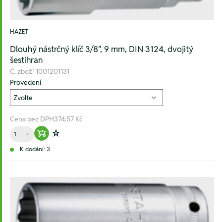
HAZET
Dlouhý nástrčný klíč 3/8", 9 mm, DIN 3124, dvojitý
šestihran
Č. zboží
1001201131
Provedení
Cena bez DPH
374,57 Kč
Množství
Warenkorb hinzufügen
Zur Wunschliste hinzufügen
K dodání: 3