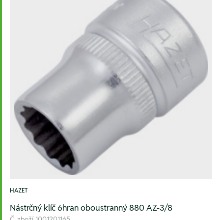
HAZET
Nástrčný klíč 6hran oboustranný 880 AZ-3/8
Č. zboží
1001201165