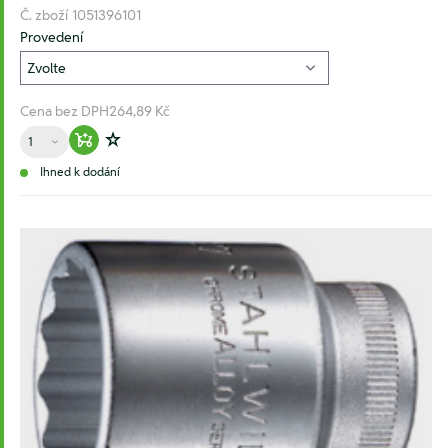
Č. zboží
1051396101
Provedení
Cena bez DPH
264,89 Kč
Množství
Warenkorb hinzufügen
Zur Wunschliste hinzufügen
Ihned k dodání