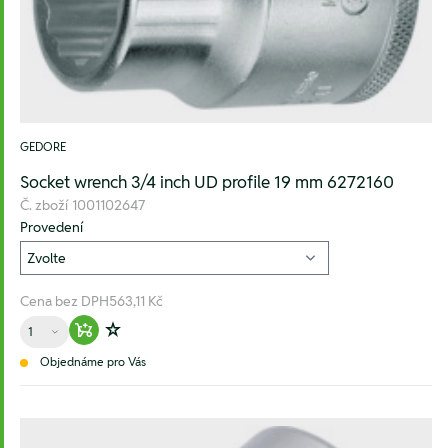
GEDORE
Socket wrench 3/4 inch UD profile 19 mm 6272160
Č. zboží
1001102647
Provedení
Cena bez DPH
563,11 Kč
Množství
Warenkorb hinzufügen
Zur Wunschliste hinzufügen
Objednáme pro Vás