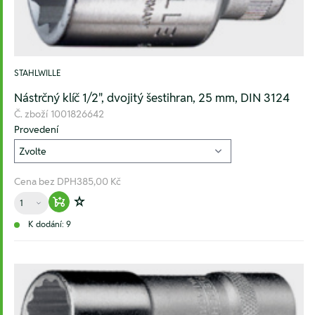
STAHLWILLE
Nástrčný klíč 1/2", dvojitý šestihran, 25 mm, DIN 3124
Č. zboží
1001826642
Provedení
Cena bez DPH
385,00 Kč
Množství
Warenkorb hinzufügen
Zur Wunschliste hinzufügen
K dodání: 9