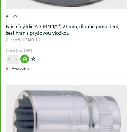
ATORN
Nástrčný klíč ATORN 1/2", 21 mm, dlouhé provedení,
šestihran s pryžovou vložkou
Č. zboží
1051401112
Cena bez DPH
--
Množství
Warenkorb hinzufügen
Zur Wunschliste hinzufügen
Vyprodáno