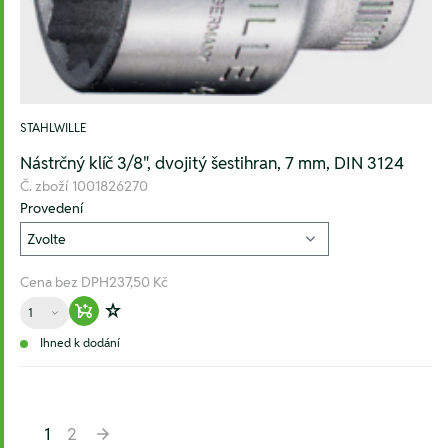
STAHLWILLE
Nástrčný klíč 3/8", dvojitý šestihran, 7 mm, DIN 3124
Č. zboží
1001826270
Provedení
Cena bez DPH
237,50 Kč
Množství
Warenkorb hinzufügen
Zur Wunschliste hinzufügen
Ihned k dodání
1
2