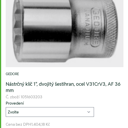
GEDORE
Nástrčný klíč 1", dvojitý šestihran, ocel V31CrV3, AF 36
mm
Č. zboží
1051603203
Provedení
Cena bez DPH
1.404,18 Kč