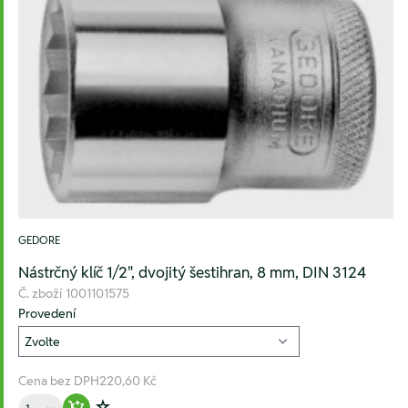
GEDORE
Nástrčný klíč 1/2", dvojitý šestihran, 8 mm, DIN 3124
Č. zboží
1001101575
Provedení
Cena bez DPH
220,60 Kč
Množství