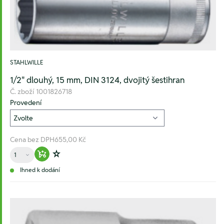
STAHLWILLE
1/2" dlouhý, 15 mm, DIN 3124, dvojitý šestihran
Č. zboží
1001826718
Provedení
Cena bez DPH
655,00 Kč
Množství
Warenkorb hinzufügen
Zur Wunschliste hinzufügen
Ihned k dodání