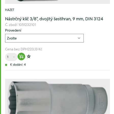
HAZET
Nástrčný klíč 3/8", dvojitý šestihran, 9 mm, DIN 3124
Č. zboží
1051232101
Provedení
Cena bez DPH
223,13 Kč
Množství
Warenkorb hinzufügen
Zur Wunschliste hinzufügen
K dodání: 4