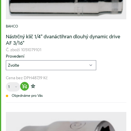
BAHCO
Nástrčný klíč 1/4" dvanáctihran dlouhý dynamic drive
AF 3/16"
Č. zboží
1051079101
Provedení
Cena bez DPH
487,19 Kč
Množství
Warenkorb hinzufügen
Zur Wunschliste hinzufügen
Objednáme pro Vás