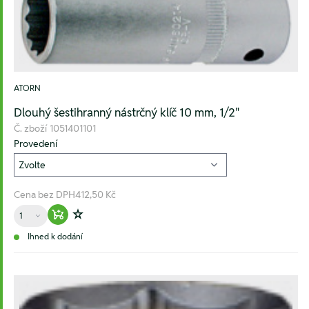
ATORN
Dlouhý šestihranný nástrčný klíč 10 mm, 1/2"
Č. zboží
1051401101
Provedení
Cena bez DPH
412,50 Kč
Množství
Warenkorb hinzufügen
Zur Wunschliste hinzufügen
Ihned k dodání