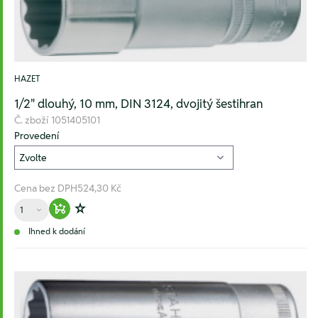
HAZET
1/2" dlouhý, 10 mm, DIN 3124, dvojitý šestihran
Č. zboží
1051405101
Provedení
Cena bez DPH
524,30 Kč
Množství
Warenkorb hinzufügen
Zur Wunschliste hinzufügen
Ihned k dodání