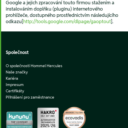
Google a jejich zpracování touto firmou stažením a
instalováním doplňku (pluginu) internetového
prohlížeče, dostupného prostřednictvím následujícího
odkazu[
http://tools.google.com/dlpage/gaoptout
].
Footer
Společnost
O společnosti Hommel Hercules
Naše značky
Kariéra
Impresum
Certifikáty
Přihlášení pro zaměstnance