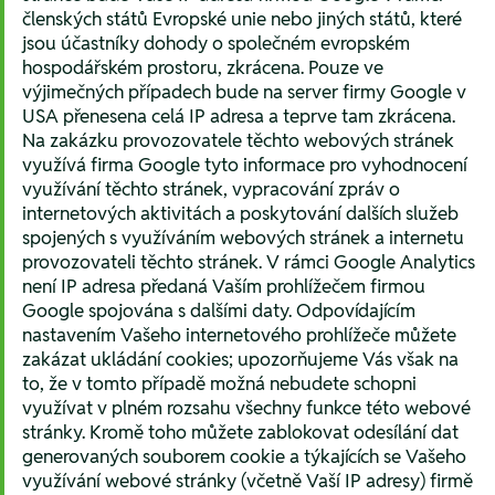
členských států Evropské unie nebo jiných států, které
jsou účastníky dohody o společném evropském
hospodářském prostoru, zkrácena. Pouze ve
výjimečných případech bude na server firmy Google v
USA přenesena celá IP adresa a teprve tam zkrácena.
Na zakázku provozovatele těchto webových stránek
využívá firma Google tyto informace pro vyhodnocení
využívání těchto stránek, vypracování zpráv o
internetových aktivitách a poskytování dalších služeb
spojených s využíváním webových stránek a internetu
provozovateli těchto stránek. V rámci Google Analytics
není IP adresa předaná Vaším prohlížečem firmou
Google spojována s dalšími daty. Odpovídajícím
nastavením Vašeho internetového prohlížeče můžete
zakázat ukládání cookies; upozorňujeme Vás však na
to, že v tomto případě možná nebudete schopni
využívat v plném rozsahu všechny funkce této webové
stránky. Kromě toho můžete zablokovat odesílání dat
generovaných souborem cookie a týkajících se Vašeho
využívání webové stránky (včetně Vaší IP adresy) firmě