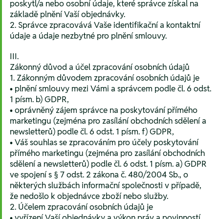
poskytl/a nebo osobní údaje, které správce získal na
základě plnění Vaší objednávky.
2. Správce zpracovává Vaše identifikační a kontaktní
údaje a údaje nezbytné pro plnění smlouvy.
III.
Zákonný důvod a účel zpracování osobních údajů
1. Zákonným důvodem zpracování osobních údajů je
• plnění smlouvy mezi Vámi a správcem podle čl. 6 odst.
1 písm. b) GDPR,
• oprávněný zájem správce na poskytování přímého
marketingu (zejména pro zasílání obchodních sdělení a
newsletterů) podle čl. 6 odst. 1 písm. f) GDPR,
• Váš souhlas se zpracováním pro účely poskytování
přímého marketingu (zejména pro zasílání obchodních
sdělení a newsletterů) podle čl. 6 odst. 1 písm. a) GDPR
ve spojení s § 7 odst. 2 zákona č. 480/2004 Sb., o
některých službách informační společnosti v případě,
že nedošlo k objednávce zboží nebo služby.
2. Účelem zpracování osobních údajů je
• vyřízení Vaší objednávky a výkon práv a povinností