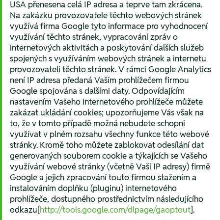
USA přenesena celá IP adresa a teprve tam zkrácena.
Na zakázku provozovatele těchto webových stránek
využívá firma Google tyto informace pro vyhodnocení
využívání těchto stránek, vypracování zpráv o
internetových aktivitách a poskytování dalších služeb
spojených s využíváním webových stránek a internetu
provozovateli těchto stránek. V rámci Google Analytics
není IP adresa předaná Vaším prohlížečem firmou
Google spojována s dalšími daty. Odpovídajícím
nastavením Vašeho internetového prohlížeče můžete
zakázat ukládání cookies; upozorňujeme Vás však na
to, že v tomto případě možná nebudete schopni
využívat v plném rozsahu všechny funkce této webové
stránky. Kromě toho můžete zablokovat odesílání dat
generovaných souborem cookie a týkajících se Vašeho
využívání webové stránky (včetně Vaší IP adresy) firmě
Google a jejich zpracování touto firmou stažením a
instalováním doplňku (pluginu) internetového
prohlížeče, dostupného prostřednictvím následujícího
odkazu[
http://tools.google.com/dlpage/gaoptout
].