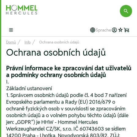
Hommel Hercules
Sprache
Open main menu
Domů
Info
Ochrana osobních údajů
Ochrana osobních údajů
Právní informace ke zpracování dat uživatelů
a podmínky ochrany osobních údajů
I.
Základní ustanovení
1. Správcem osobních údajů podle čl. 4 bod 7 nařízení
Evropského parlamentu a Rady (EU) 2016/679 o
ochraně fyzických osob v souvislosti se zpracováním
osobních údajů a o volném pohybu těchto údajů (dále
jen: „GDPR”) je HHW - Hommel Hercules
Werkzeughandel CZ/SK, s.r.o. IČ 60743603 se sídlem
14200 Praha - Lhotka, Novodvorská 803/82, ZÚJ: