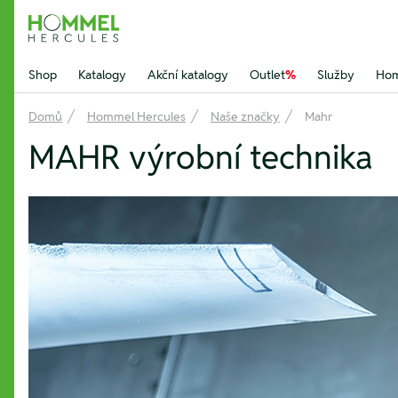
Hommel Hercules
Shop
Katalogy
Akční katalogy
Outlet
%
Služby
Hom
Domů
Hommel Hercules
Naše značky
Mahr
MAHR výrobní technika