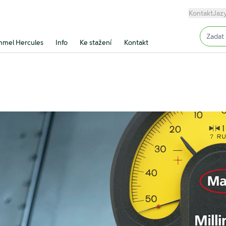
Kontakt
Jaz
Input (
mel Hercules
Info
Ke stažení
Kontakt