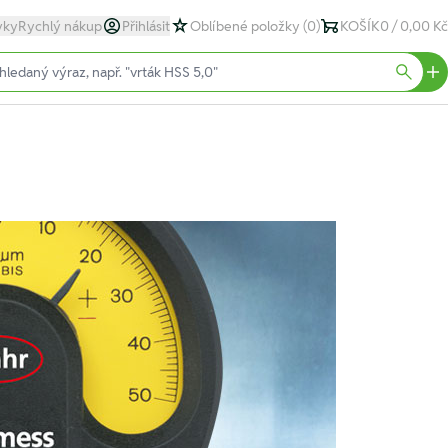
yky
Rychlý nákup
Přihlásit
Oblíbené položky
(0)
KOŠÍK
0 / 0,00 Kč
text)
Searc