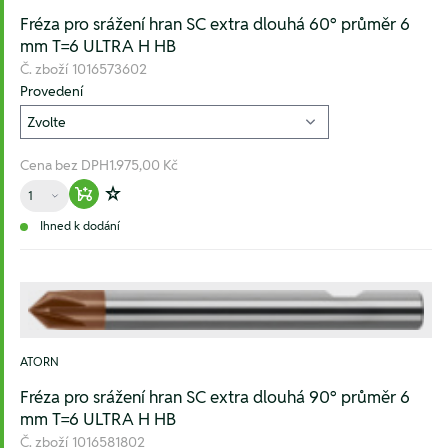
Fréza pro srážení hran SC extra dlouhá 60° průměr 6
mm T=6 ULTRA H HB
Č. zboží
1016573602
Provedení
Cena bez DPH
1.975,00 Kč
Množství
Warenkorb hinzufügen
Zur Wunschliste hinzufügen
Ihned k dodání
ATORN
Fréza pro srážení hran SC extra dlouhá 90° průměr 6
mm T=6 ULTRA H HB
Č. zboží
1016581802