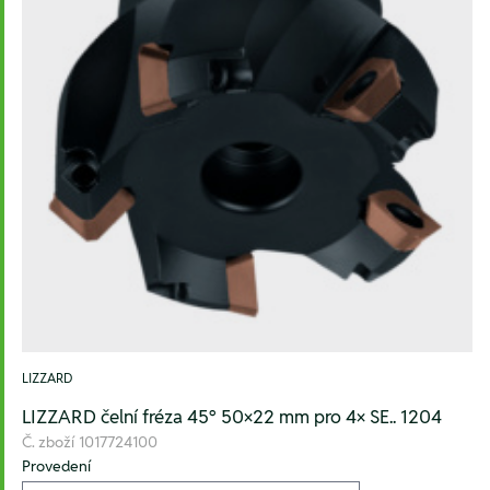
LIZZARD
LIZZARD čelní fréza 45° 50×22 mm pro 4× SE.. 1204
Č. zboží
1017724100
Provedení