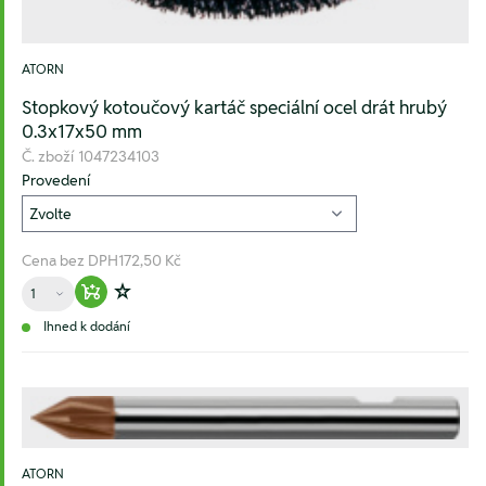
ATORN
Stopkový kotoučový kartáč speciální ocel drát hrubý
0.3x17x50 mm
Č. zboží
1047234103
Provedení
Cena bez DPH
172,50 Kč
Množství
Warenkorb hinzufügen
Zur Wunschliste hinzufügen
Ihned k dodání
ATORN