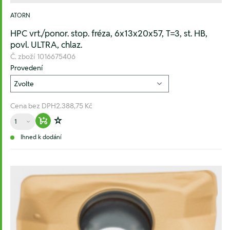
ATORN
HPC vrt./ponor. stop. fréza, 6x13x20x57, T=3, st. HB,
povl. ULTRA, chlaz.
Č. zboží
1016675406
Provedení
Cena bez DPH
2.388,75 Kč
Množství
Warenkorb hinzufügen
Zur Wunschliste hinzufügen
Ihned k dodání