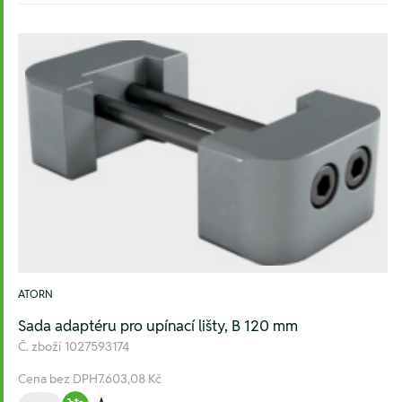
ATORN
Sada adaptéru pro upínací lišty, B 120 mm
Č. zboží
1027593174
Cena bez DPH
7.603,08 Kč
Množství