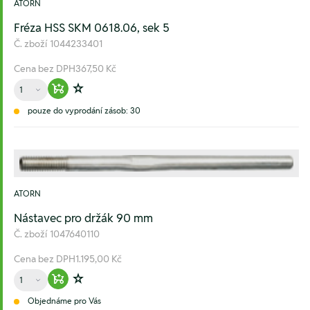
ATORN
Fréza HSS SKM 0618.06, sek 5
Č. zboží
1044233401
Cena bez DPH
367,50 Kč
Množství
Warenkorb hinzufügen
Zur Wunschliste hinzufügen
pouze do vyprodání zásob: 30
ATORN
Nástavec pro držák 90 mm
Č. zboží
1047640110
Cena bez DPH
1.195,00 Kč
Množství
Warenkorb hinzufügen
Zur Wunschliste hinzufügen
Objednáme pro Vás