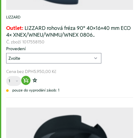
LIZZARD
Outlet:
LIZZARD rohová fréza 90° 40×16×40 mm ECO
4× XNEX/WNEU/WNMU/WNEX 0806..
Č. zboží
1017558150
Provedení
Cena bez DPH
5.950,00 Kč
Množství
Warenkorb hinzufügen
Zur Wunschliste hinzufügen
pouze do vyprodání zásob: 1