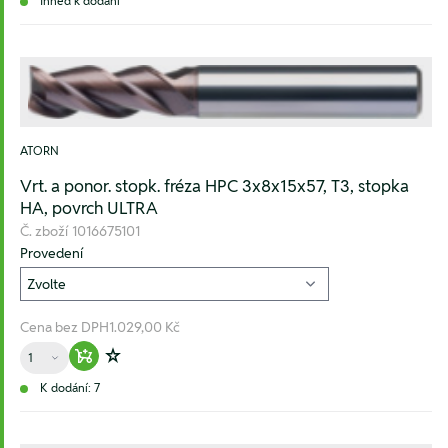
Ihned k dodání
ATORN
Vrt. a ponor. stopk. fréza HPC 3x8x15x57, T3, stopka
HA, povrch ULTRA
Č. zboží
1016675101
Provedení
Cena bez DPH
1.029,00 Kč
Množství
Warenkorb hinzufügen
Zur Wunschliste hinzufügen
K dodání: 7