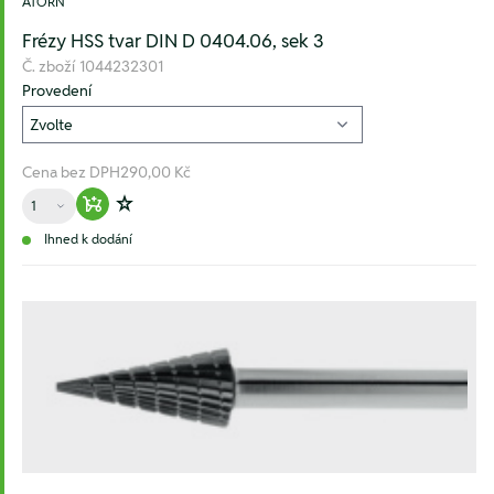
ATORN
Frézy HSS tvar DIN D 0404.06, sek 3
Č. zboží
1044232301
Provedení
Cena bez DPH
290,00 Kč
Množství
Warenkorb hinzufügen
Zur Wunschliste hinzufügen
Ihned k dodání