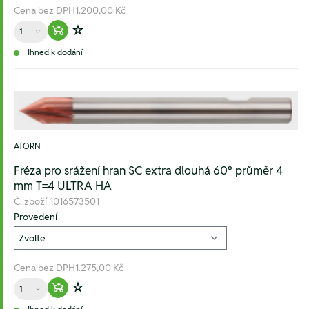
Cena bez DPH
1.200,00 Kč
Množství
Warenkorb hinzufügen
Zur Wunschliste hinzufügen
Ihned k dodání
ATORN
Fréza pro srážení hran SC extra dlouhá 60° průměr 4
mm T=4 ULTRA HA
Č. zboží
1016573501
Provedení
Cena bez DPH
1.275,00 Kč
Množství
Warenkorb hinzufügen
Zur Wunschliste hinzufügen