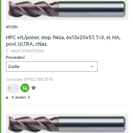
ATORN
HPC vrt./ponor. stop. fréza, 6x13x20x57, T=3, st. HA,
povl. ULTRA, chlaz.
Č. zboží
1016675306
Provedení
Cena bez DPH
2.388,75 Kč
Množství
Warenkorb hinzufügen
Zur Wunschliste hinzufügen
K dodání: 5