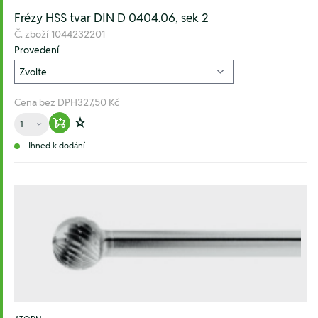
Frézy HSS tvar DIN D 0404.06, sek 2
Č. zboží
1044232201
Provedení
Cena bez DPH
327,50 Kč
Množství
Warenkorb hinzufügen
Zur Wunschliste hinzufügen
Ihned k dodání