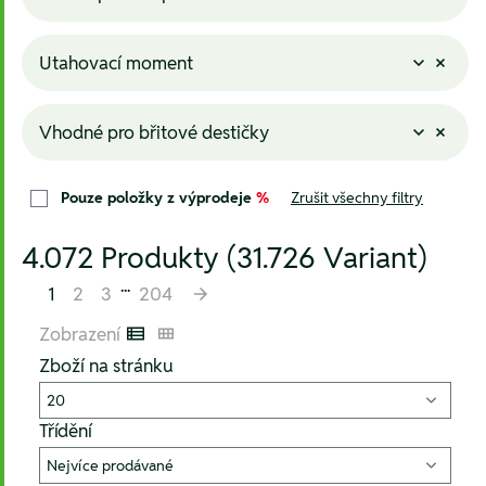
Utahovací moment
Vhodné pro břitové destičky
Pouze položky z výprodeje
%
Zrušit všechny filtry
4.072 Produkty (31.726 Variant)
...
1
2
3
204
Zobrazení
Listenansicht
Kachelansicht
Zboží na stránku
Třídění