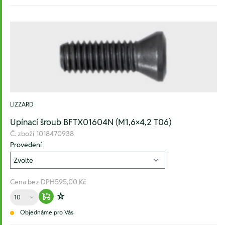
LIZZARD
Upínací šroub BFTX01604N (M1,6×4,2 T06)
Č. zboží
1018470938
Provedení
Cena bez DPH
595,00 Kč
Množství
Warenkorb hinzufügen
Zur Wunschliste hinzufügen
Objednáme pro Vás