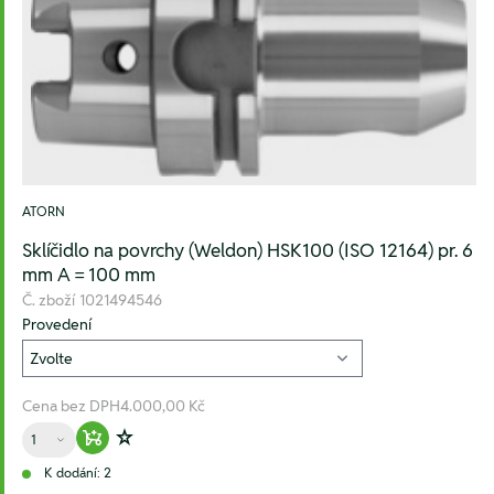
ATORN
Sklíčidlo na povrchy (Weldon) HSK100 (ISO 12164) pr. 6
mm A = 100 mm
Č. zboží
1021494546
Provedení
Cena bez DPH
4.000,00 Kč
Množství
Warenkorb hinzufügen
Zur Wunschliste hinzufügen
K dodání: 2