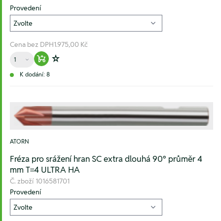
Provedení
Cena bez DPH
1.975,00 Kč
Množství
Warenkorb hinzufügen
Zur Wunschliste hinzufügen
K dodání: 8
ATORN
Fréza pro srážení hran SC extra dlouhá 90° průměr 4
mm T=4 ULTRA HA
Č. zboží
1016581701
Provedení