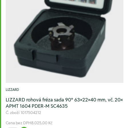
LIZZARD
LIZZARD rohová fréza sada 90° 63×22×40 mm, vč. 20×
APMT 1604 PDER-M SC4635
Č. zboží
1017504212
Cena bez DPH
8.025,00 Kč