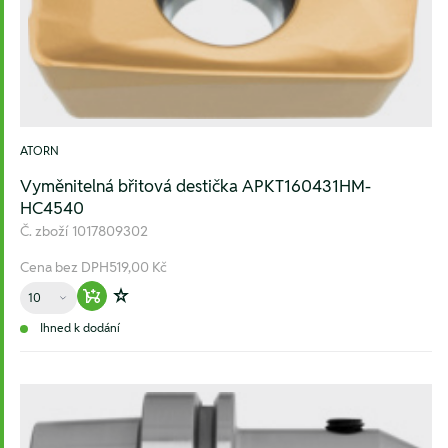
ATORN
Vyměnitelná břitová destička APKT160431HM-
HC4540
Č. zboží
1017809302
Cena bez DPH
519,00 Kč
Množství
Warenkorb hinzufügen
Zur Wunschliste hinzufügen
Ihned k dodání