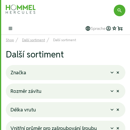
Hommel Hercules
Sprache
Open main menu
Shop
Další sortiment
Další sortiment
Další sortiment
Značka
Rozměr závitu
Délka vrutu
Vnitřní průměr pro zašroubování šroubu